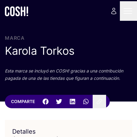
MARCA
Karola Torkos
Esta mar­ca se inclu­yó en
COSH
! gra­cias a una con­tri­bu­ción
paga­da de una de las tien­das que figu­ran a continuación.
COMPARTE
Detalles