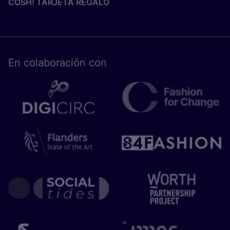
COSH! TARJETA REGALO
En cola­bo­ra­ción con