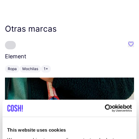
Otras marcas
Favo
Element
C
Ropa
Mochilas
1+
Z
This website uses cookies