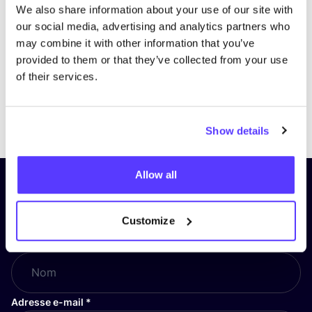
We also share information about your use of our site with
our social media, advertising and analytics partners who
may combine it with other information that you’ve
provided to them or that they’ve collected from your use
of their services.
Previous
Next
Show details
Allow all
Inscrivez-vous à notre lettre
d’information et restez informé !
Customize
Nom
*
Adresse e-mail
*