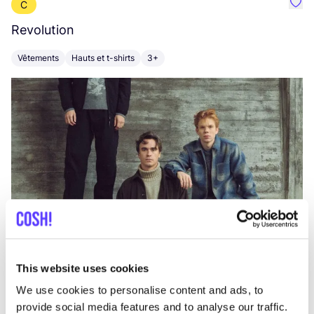
C
Préf
Revolution
E
Vêtements
Hauts et t-shirts
3+
V
This website uses cookies
We use cookies to personalise content and ads, to
provide social media features and to analyse our traffic.