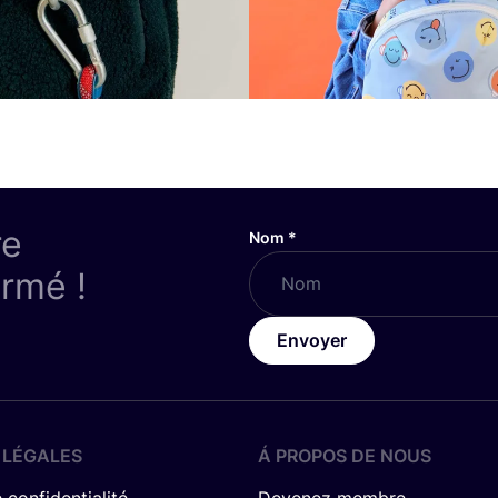
re
Nom
*
ormé !
Envoyer
 LÉGALES
Á PROPOS DE NOUS
 confidentialité
Devenez membre