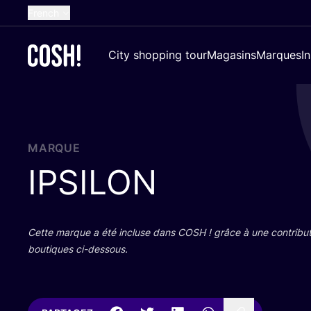
French
English
City shopping tour
Magasins
Marques
I
Dutch
Spanish
German
Croatian
MARQUE
IPSILON
Cette marque a été incluse dans
COSH
! grâce à une contri­bu­
bou­tiques ci-dessous.