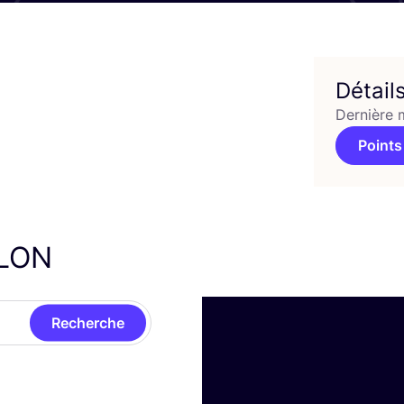
Détail
Dernière 
Points
ILON
Recherche