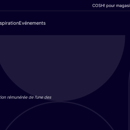
COSH! pour magasi
nspiration
Evénements
tion rému­né­rée de l’une des