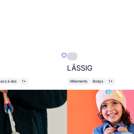
Préféré {nom}
LÄSSIG
Sacs à dos
1+
Vêtements
Bodys
1+