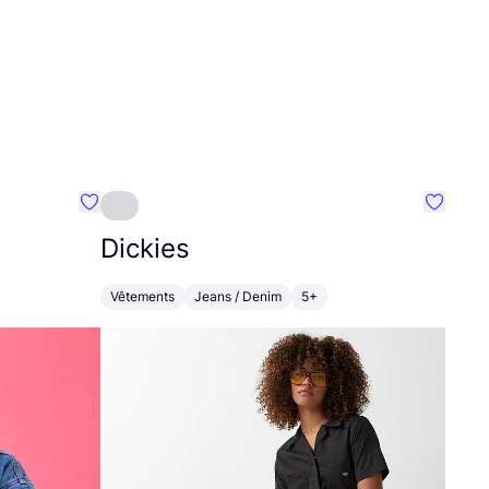
Préféré {nom}
Préféré
Dickies
Vêtements
Jeans / Denim
5+