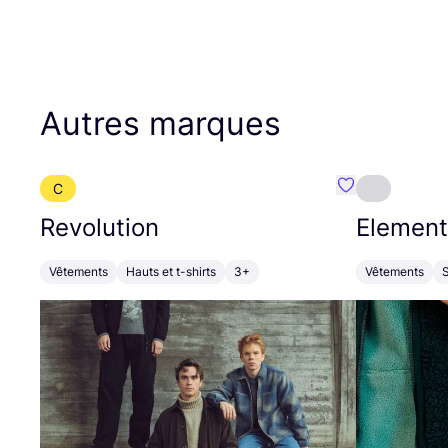
Autres marques
C
Préféré {nom}
Revolution
Element
Vêtements
Hauts et t-shirts
3+
Vêtements