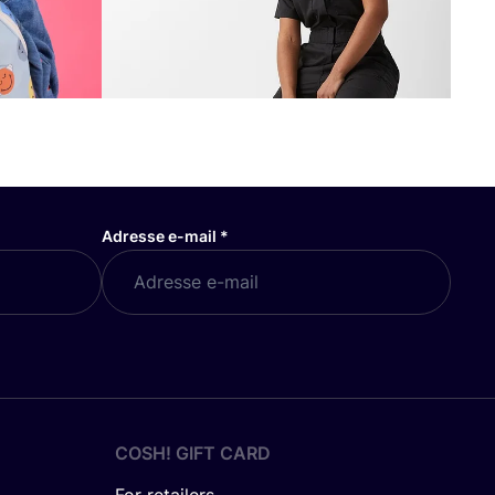
Adresse e-mail
*
COSH! GIFT CARD
For retailers