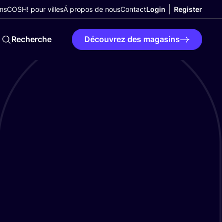
ns
COSH! pour villes
Á propos de nous
Contact
Login
Register
Recherche
Découvrez des magasins