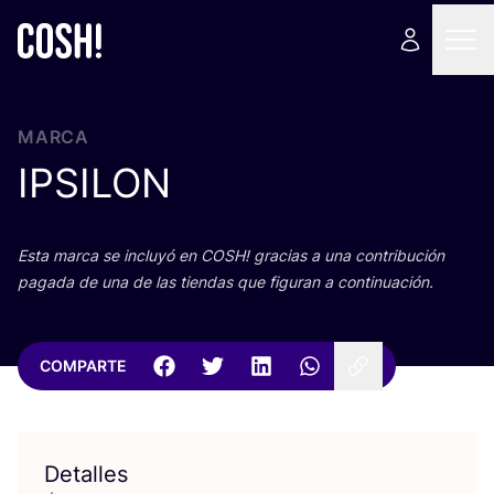
MARCA
IPSILON
Esta mar­ca se inclu­yó en
COSH
! gra­cias a una con­tri­bu­ción
paga­da de una de las tien­das que figu­ran a continuación.
COMPARTE
Detalles