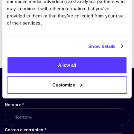
our social media, advertising and analytics partners who
may combine it with other information that you’ve
provided to them or that they’ve collected from your use
of their services.
Show details
Previous
Next
Allow all
¡Suscríbete a nuestro boletín
Customize
y mantente informado!
Nombre
*
Correo electrónico
*