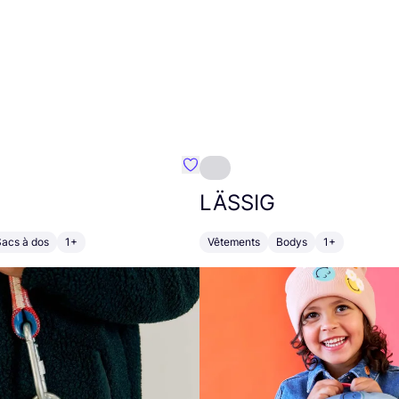
Préféré {nom}
LÄSSIG
Sacs à dos
1+
Vêtements
Bodys
1+