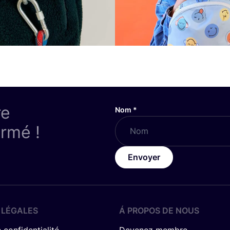
re
Nom
*
ormé !
Envoyer
 LÉGALES
Á PROPOS DE NOUS
 confidentialité
Devenez membre