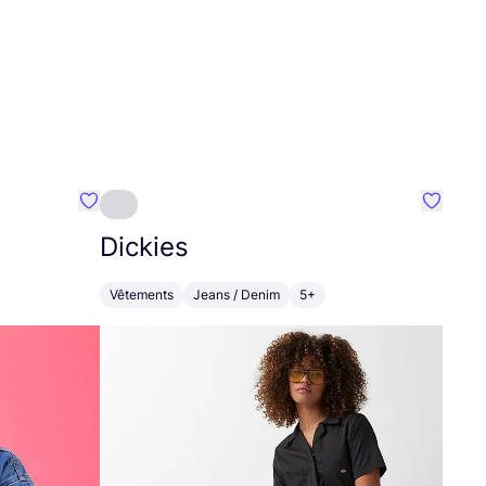
Préféré {nom}
Préféré
Dickies
Vêtements
Jeans / Denim
5+