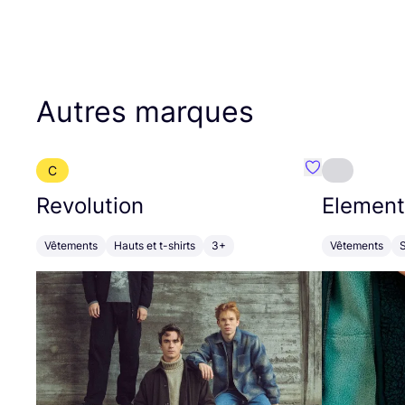
Autres marques
C
Préféré {nom}
Revolution
Element
Vêtements
Hauts et t-shirts
3+
Vêtements