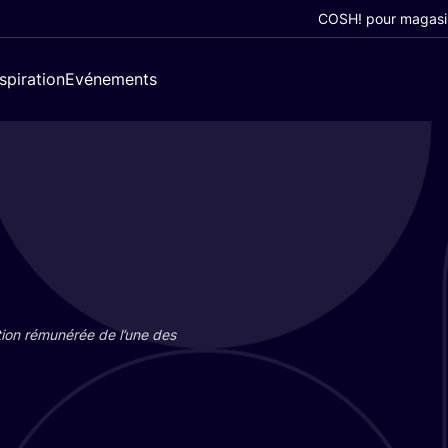
COSH! pour magasi
nspiration
Evénements
tion rému­né­rée de l’une des