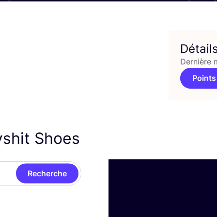
Détail
Dernière 
Points
yshit Shoes
Recherche