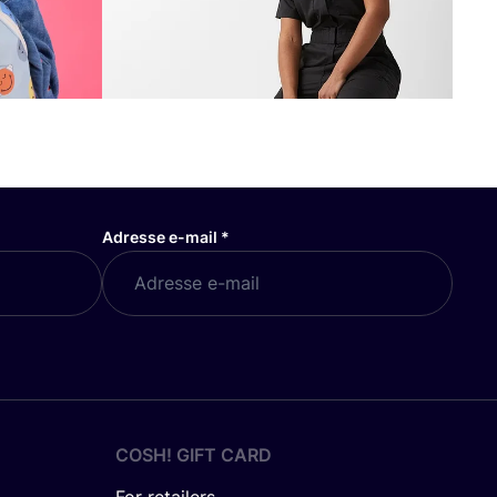
Adresse e-mail
*
COSH! GIFT CARD
For retailers