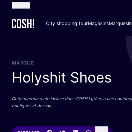
French
English
City shopping tour
Magasins
Marques
I
Dutch
Spanish
German
Croatian
MARQUE
Holyshit Shoes
Cette marque a été incluse dans
COSH
! grâce à une contri­bu­
bou­tiques ci-dessous.