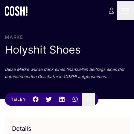
MARKE
Holyshit Shoes
Die­se Mar­ke wur­de dank eines finan­zi­el­len Bei­trags eines der
unten­ste­hen­den Geschäf­te in
COSH
! aufgenommen.
TEILEN
Details