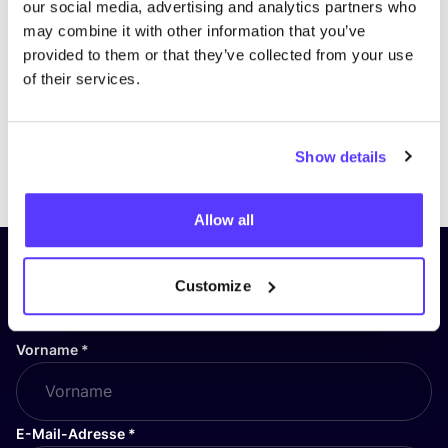
our social media, advertising and analytics partners who
may combine it with other information that you’ve
provided to them or that they’ve collected from your use
of their services.
Show details
Previous
Next
Allow all
Abonniere unseren Newsletter
Customize
und bleibe auf dem Laufenden!
Vorname
*
E-Mail-Adresse
*