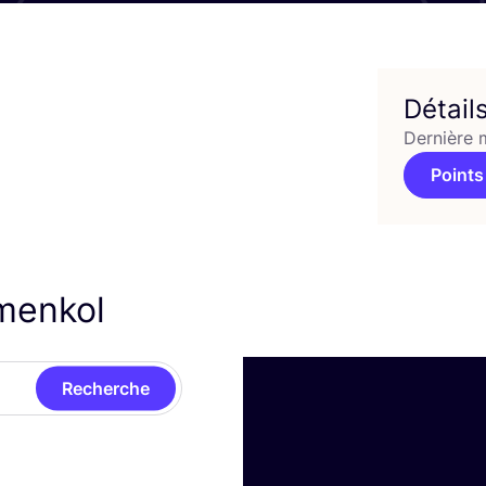
Détail
Dernière 
Points
lmenkol
Recherche