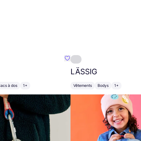
Préféré {nom}
LÄSSIG
Sacs à dos
1+
Vêtements
Bodys
1+