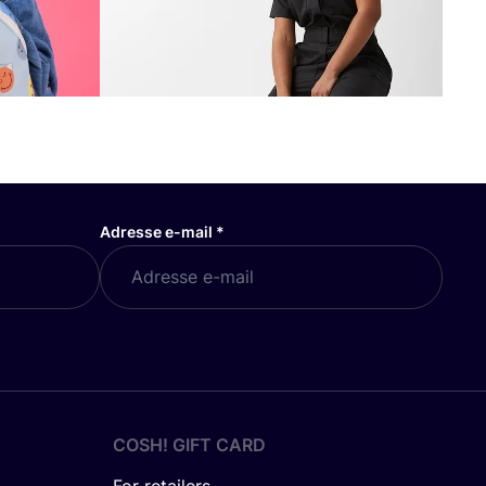
Adresse e-mail
*
COSH! GIFT CARD
For retailers