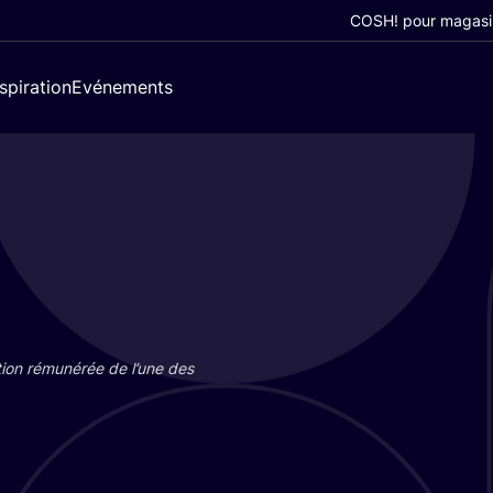
COSH! pour magasi
nspiration
Evénements
tion rému­né­rée de l’une des