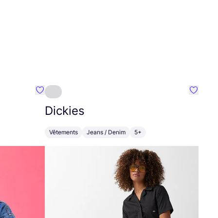
Préféré {nom}
Préféré
Dickies
Vêtements
Jeans / Denim
5+