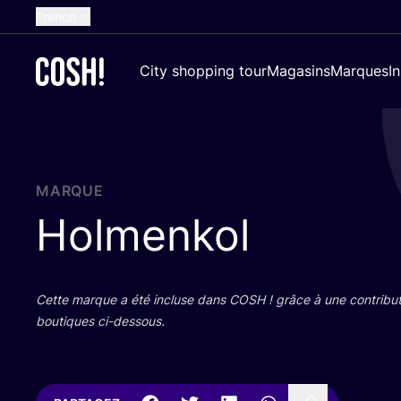
French
English
City shopping tour
Magasins
Marques
I
Dutch
Spanish
German
Croatian
MARQUE
Holmenkol
Cette marque a été incluse dans
COSH
! grâce à une contri­bu­
bou­tiques ci-dessous.