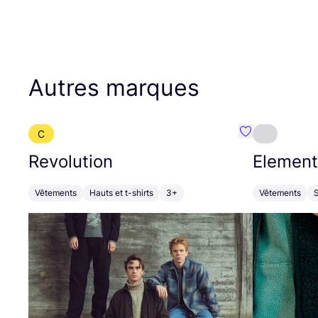
Autres marques
C
Préféré {nom}
Revolution
Element
Vêtements
Hauts et t-shirts
3+
Vêtements