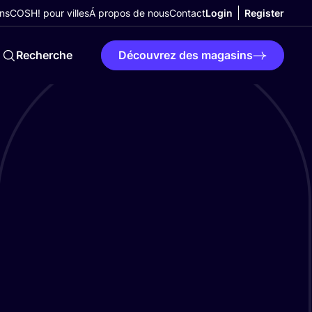
ns
COSH! pour villes
Á propos de nous
Contact
Login
Register
Recherche
Découvrez des magasins