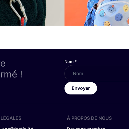
re
Nom
*
ormé !
Envoyer
 LÉGALES
Á PROPOS DE NOUS
 confidentialité
Devenez membre