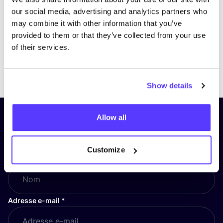
our social media, advertising and analytics partners who
may combine it with other information that you’ve
provided to them or that they’ve collected from your use
of their services.
Previous
Next
Show details
Allow all
Inscrivez-vous à notre lettre
d’information et restez informé !
Customize
Nom
*
Adresse e-mail
*