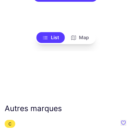
List
Map
Autres marques
C
Préf