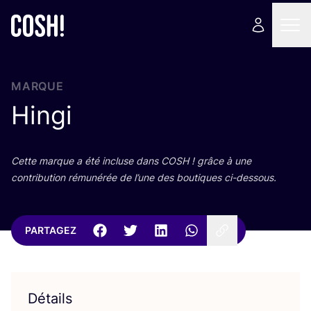
MARQUE
Hingi
Cette marque a été incluse dans
COSH
! grâce à une
contri­bu­tion rému­né­rée de l’une des bou­tiques ci-dessous.
PARTAGEZ
Détails