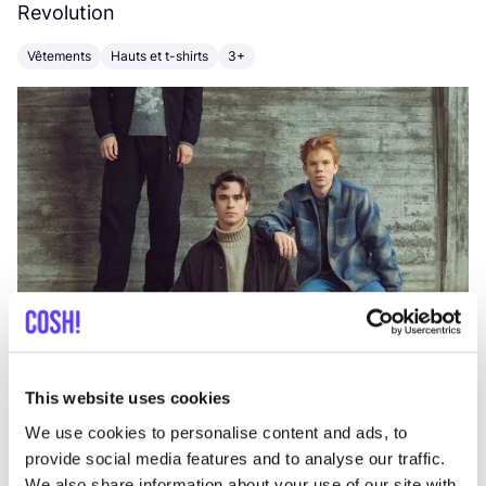
Revolution
E
Vêtements
Hauts et t-shirts
3+
V
This website uses cookies
We use cookies to personalise content and ads, to
provide social media features and to analyse our traffic.
We also share information about your use of our site with