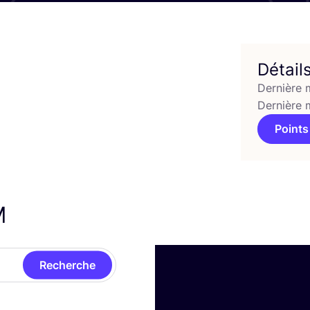
Détail
Dernière 
Dernière 
Points
M
Recherche