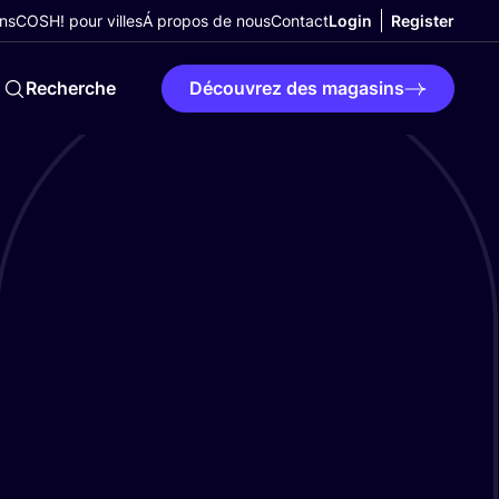
ns
COSH! pour villes
Á propos de nous
Contact
Login
Register
Recherche
Découvrez des magasins