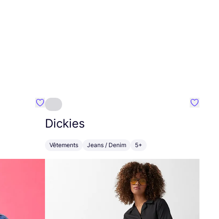
Préféré {nom}
Préféré
Dickies
Vêtements
Jeans / Denim
5+