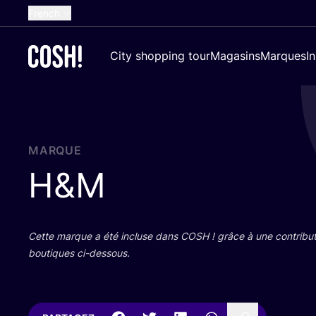
French
English
City shopping tour
Magasins
Marques
I
Dutch
Spanish
German
Croatian
MARQUE
H
&
M
Cette marque a été incluse dans
COSH
! grâce à une contri­bu­
bou­tiques ci-dessous.