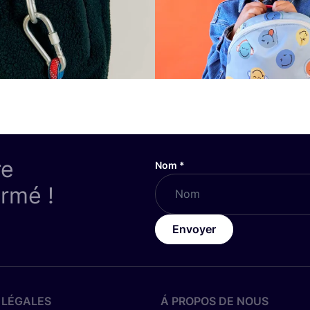
re
Nom
*
ormé !
Envoyer
 LÉGALES
Á PROPOS DE NOUS