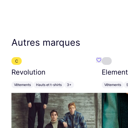
Autres marques
C
Préféré {nom}
Revolution
Element
Vêtements
Hauts et t-shirts
3+
Vêtements