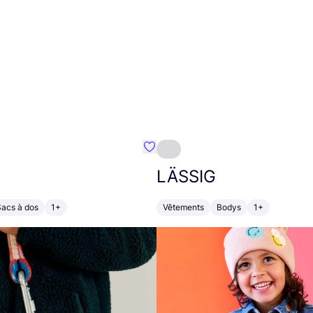
Préféré {nom}
LÄSSIG
Sacs à dos
1+
Vêtements
Bodys
1+