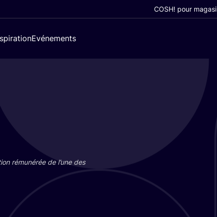
COSH! pour magasi
nspiration
Evénements
tion rému­né­rée de l’une des