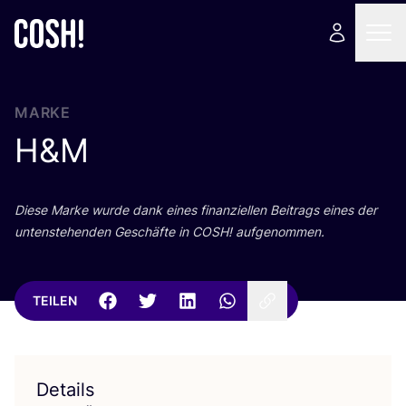
MARKE
H
&
M
Die­se Mar­ke wur­de dank eines finan­zi­el­len Bei­trags eines der
unten­ste­hen­den Geschäf­te in
COSH
! aufgenommen.
TEILEN
Details