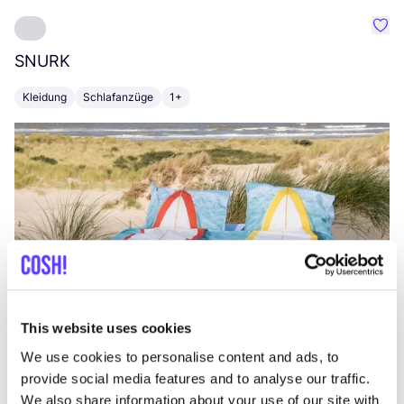
Favo
SNURK
Su
Kleidung
Schlafanzüge
1+
T
This website uses cookies
We use cookies to personalise content and ads, to
provide social media features and to analyse our traffic.
We also share information about your use of our site with