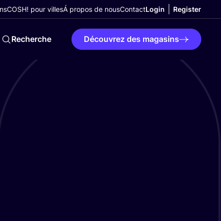
ns
COSH! pour villes
Á propos de nous
Contact
Login
Register
Recherche
Découvrez des magasins