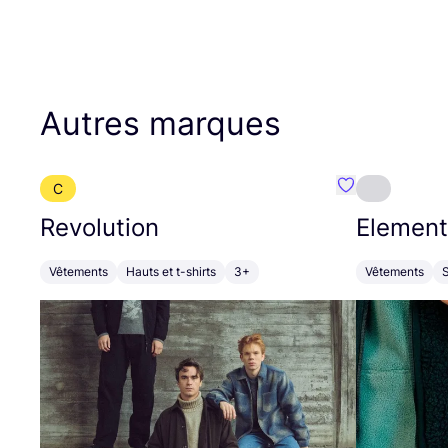
Autres marques
C
Préféré {nom}
Revolution
Element
Vêtements
Hauts et t-shirts
3+
Vêtements