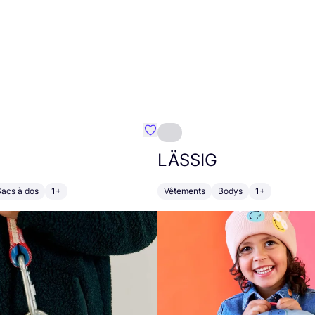
Préféré {nom}
LÄSSIG
Sacs à dos
1+
Vêtements
Bodys
1+