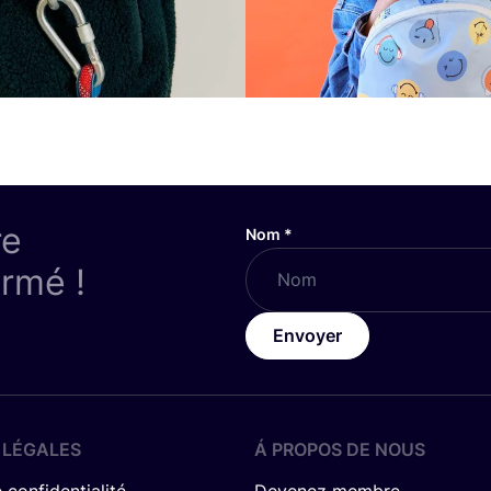
re
Nom
*
ormé !
Envoyer
 LÉGALES
Á PROPOS DE NOUS
 confidentialité
Devenez membre