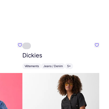
Préféré {nom}
Préféré
Dickies
Vêtements
Jeans / Denim
5+