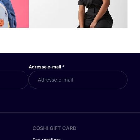
Adresse e-mail
*
COSH! GIFT CARD
For retailers