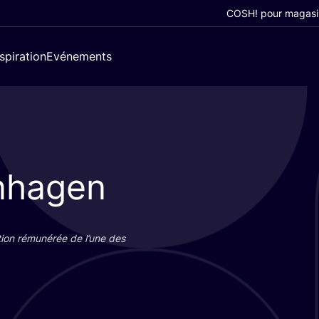
COSH! pour magasi
nspiration
Evénements
nhagen
tion rému­né­rée de l’une des