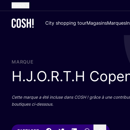
French
English
City shopping tour
Magasins
Marques
I
Dutch
Spanish
German
Croatian
MARQUE
H.J.O.R.T.H Cope
Cette marque a été incluse dans
COSH
! grâce à une contri­bu­
bou­tiques ci-dessous.