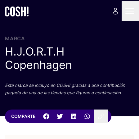
MARCA
H.J.O.R.T.H
Copenhagen
Esta mar­ca se inclu­yó en
COSH
! gra­cias a una con­tri­bu­ción
paga­da de una de las tien­das que figu­ran a continuación.
COMPARTE