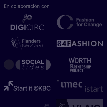
En cola­bo­ra­ción con