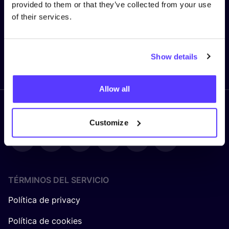
provided to them or that they’ve collected from your use
Correo electrónico
*
of their services.
Show details
Enviar
Allow all
Síguenos
Customize
TÉRMINOS DEL SERVICIO
Política de privacy
Política de cookies