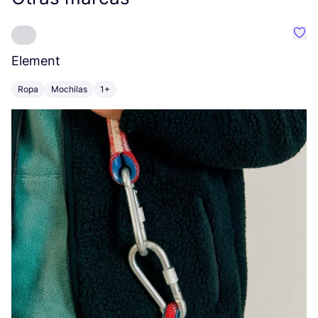
Favo
Element
C
Ropa
Mochilas
1+
Z