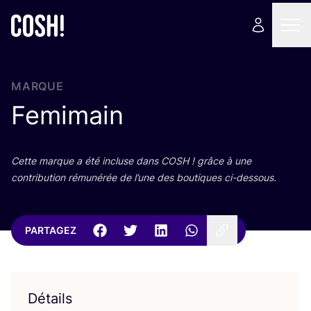
MARQUE
Femimain
Cette marque a été incluse dans
COSH
! grâce à une
contri­bu­tion rému­né­rée de l’une des bou­tiques ci-dessous.
PARTAGEZ
Détails