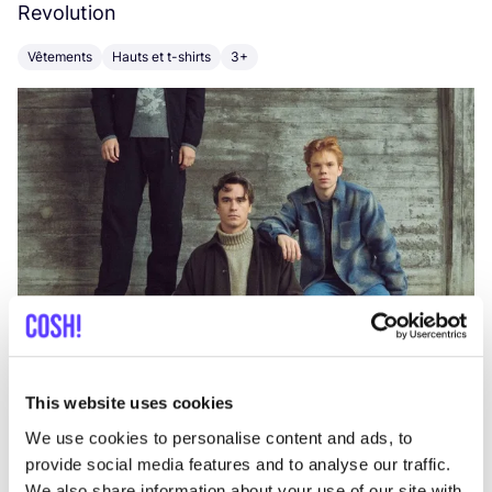
Revolution
E
Vêtements
Hauts et t-shirts
3+
V
This website uses cookies
We use cookies to personalise content and ads, to
provide social media features and to analyse our traffic.
We also share information about your use of our site with