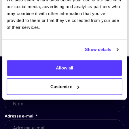
our social media, advertising and analytics partners who
may combine it with other information that you’ve
provided to them or that they’ve collected from your use
of their services.
Previous
Next
Show details
Allow all
Inscrivez-vous à notre lettre
d’information et restez informé !
Customize
Nom
*
Adresse e-mail
*