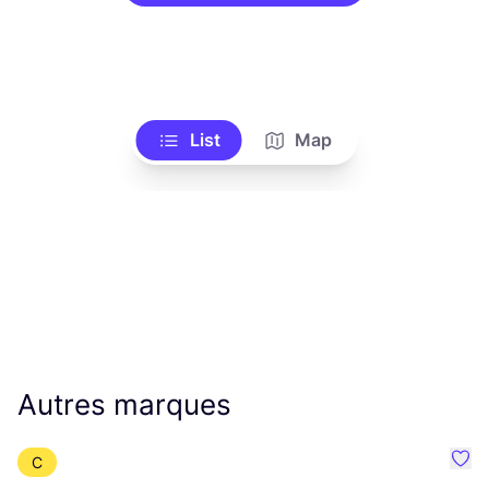
List
Map
Autres marques
C
Préf