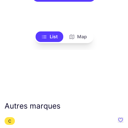
List
Map
Autres marques
C
Préf