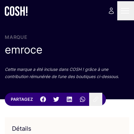
MARQUE
emroce
Cette marque a été incluse dans
COSH
! grâce à une
contri­bu­tion rému­né­rée de l’une des bou­tiques ci-dessous.
PARTAGEZ
Détails