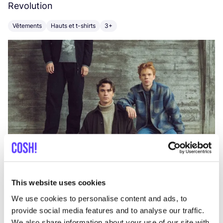
Revolution
E
Vêtements
Hauts et t-shirts
3+
V
This website uses cookies
We use cookies to personalise content and ads, to
provide social media features and to analyse our traffic.
We also share information about your use of our site with