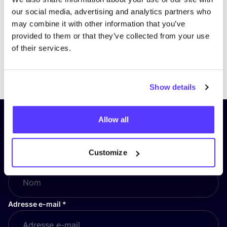
our social media, advertising and analytics partners who
may combine it with other information that you’ve
provided to them or that they’ve collected from your use
of their services.
Previous
Next
Show details
Allow all
Inscrivez-vous à notre lettre
d’information et restez informé !
Customize
Nom
*
Adresse e-mail
*