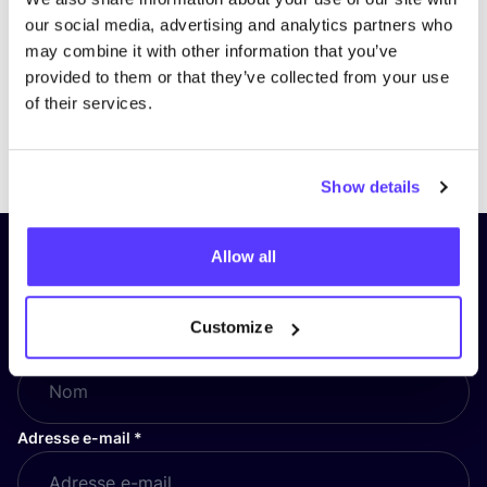
our social media, advertising and analytics partners who
may combine it with other information that you’ve
provided to them or that they’ve collected from your use
of their services.
Previous
Next
Show details
Allow all
Inscrivez-vous à notre lettre
d’information et restez informé !
Customize
Nom
*
Adresse e-mail
*