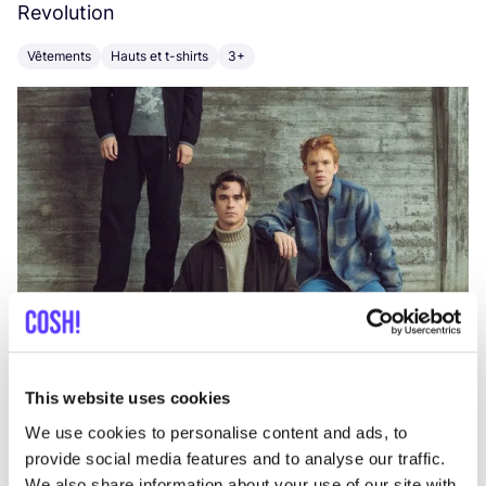
Revolution
E
Vêtements
Hauts et t-shirts
3+
V
This website uses cookies
We use cookies to personalise content and ads, to
provide social media features and to analyse our traffic.
We also share information about your use of our site with