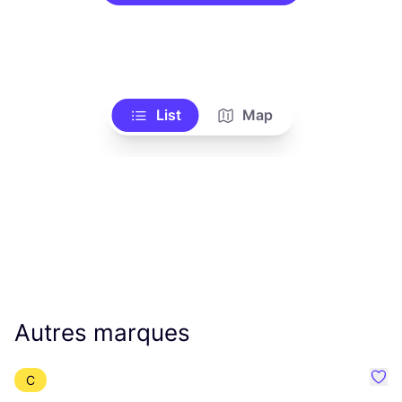
List
Map
Autres marques
C
Préf