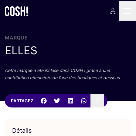
MARQUE
ELLES
Cette marque a été incluse dans
COSH
! grâce à une
contri­bu­tion rému­né­rée de l’une des bou­tiques ci-dessous.
PARTAGEZ
Détails