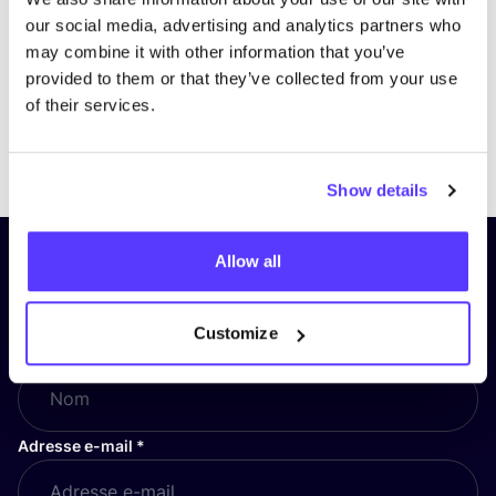
our social media, advertising and analytics partners who
may combine it with other information that you’ve
provided to them or that they’ve collected from your use
of their services.
Previous
Next
Show details
Allow all
Inscrivez-vous à notre lettre
d’information et restez informé !
Customize
Nom
*
Adresse e-mail
*