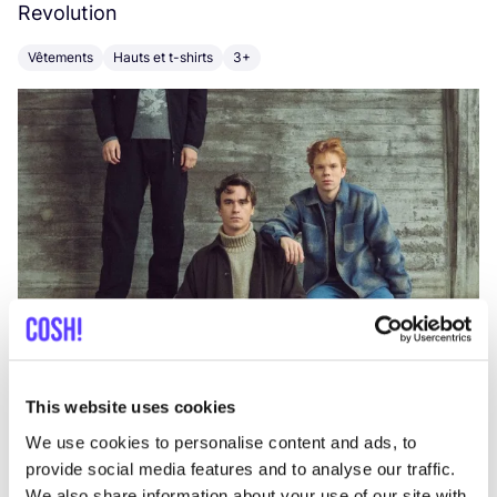
Revolution
E
Vêtements
Hauts et t-shirts
3+
V
This website uses cookies
We use cookies to personalise content and ads, to
provide social media features and to analyse our traffic.
We also share information about your use of our site with