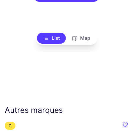
List
Map
Autres marques
C
Préf