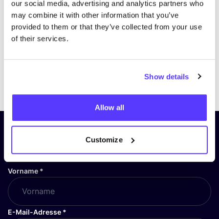
our social media, advertising and analytics partners who
may combine it with other information that you’ve
provided to them or that they’ve collected from your use
of their services.
Show details
Previous
Next
Allow all
Abonniere unseren Newsletter
Customize
und bleibe auf dem Laufenden!
Vorname
*
E-Mail-Adresse
*