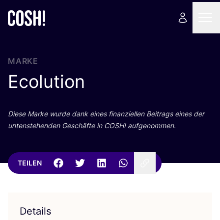
MARKE
Ecolution
Die­se Mar­ke wur­de dank eines finan­zi­el­len Bei­trags eines der
unten­ste­hen­den Geschäf­te in
COSH
! aufgenommen.
TEILEN
Details