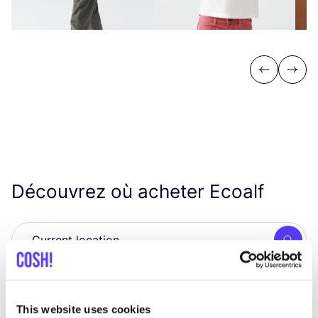
Previous
Next
Découvrez où acheter Ecoalf
Rech
Voir tous les 4 magasins
This website uses cookies
Conscious Fashion Store