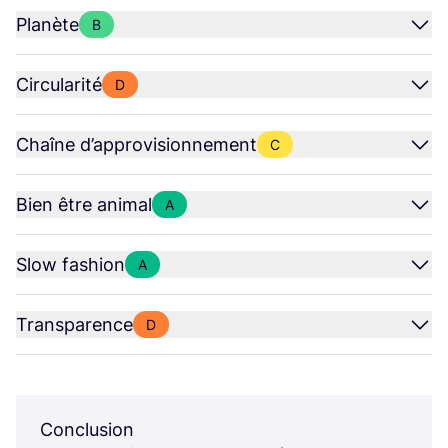
Planète
B
Circularité
D
Chaîne d’approvisionnement
C
Bien être animal
A
Slow fashion
A
Transparence
D
Conclusion