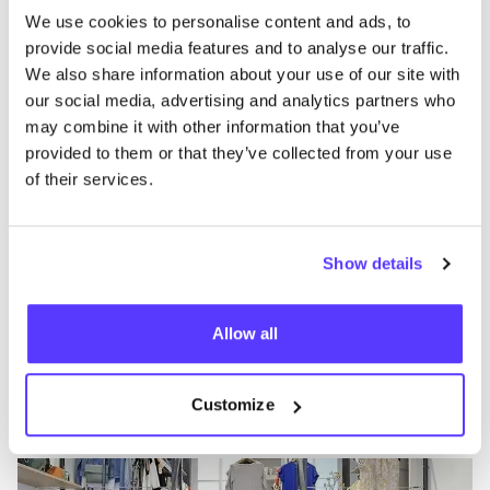
like
We use cookies to personalise content and ads, to
Alte Potsdamer Straße 7, Berlin
provide social media features and to analyse our traffic.
Vêtements
Chaussures
+2
We also share information about your use of our site with
our social media, advertising and analytics partners who
may combine it with other information that you’ve
provided to them or that they’ve collected from your use
of their services.
Show details
Ajouter à l'itinéraire
Visiter la boutique en ligne
Allow all
BrandMission Amsterdam
like
Customize
Haarlemmerstraat 36, Amsterdam
Vêtements
Chaussures
+2