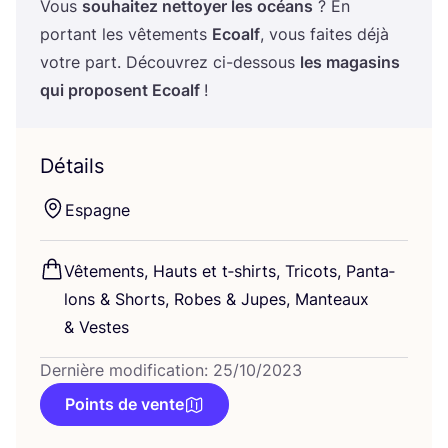
Vous
sou­hai­tez net­toyer les océans
? En
por­tant les vête­ments
Ecoalf
, vous faites déjà
votre part. Décou­vrez ci-des­sous
les maga­sins
qui pro­posent Ecoalf
!
Détails
Espagne
Vête­ments, Hauts et t‑shirts, Tri­cots, Pan­ta­
lons
&
Shorts, Robes
&
Jupes, Man­teaux
&
Vestes
Dernière modification: 25/10/2023
Points de vente