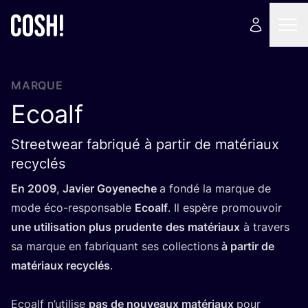
MARQUE
Ecoalf
Streetwear fabriqué à partir de matériaux
recyclés
En
2009
,
Javier Goye­neche
a fon­dé la marque de
mode éco-res­pon­sable
Ecoalf
. Il espère pro­mou­voir
une uti­li­sa­tion plus pru­dente
des maté­riaux
à tra­vers
sa marque en fabri­quant ses col­lec­tions
à par­tir de
maté­riaux recy­clés
.
Ecoalf n’u­ti­lise
pas de nou­veaux maté­riaux
pour