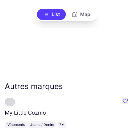
List
Map
Autres marques
Préf
My Little Cozmo
A
Vêtements
Jeans / Denim
7+
V