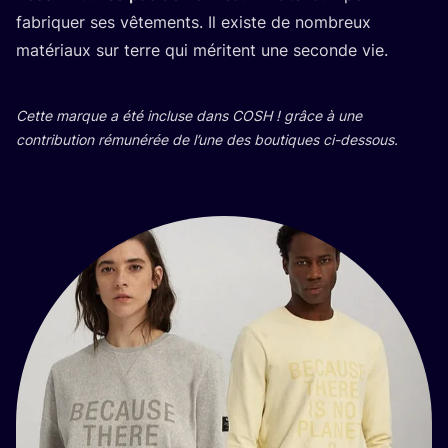
fabri­quer ses vête­ments. Il existe de nom­breux
maté­riaux sur terre qui méritent une seconde vie.
Cette marque a été incluse dans
COSH
! grâce à une
contri­bu­tion rému­né­rée de l’une des bou­tiques ci-dessous.