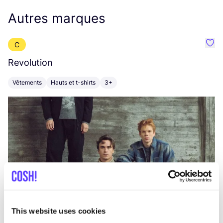
Autres marques
C
Préf
Revolution
E
Vêtements
Hauts et t-shirts
3+
V
This website uses cookies