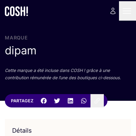
MARQUE
dipam
Cette marque a été incluse dans
COSH
! grâce à une
contri­bu­tion rému­né­rée de l’une des bou­tiques ci-dessous.
PARTAGEZ
Détails