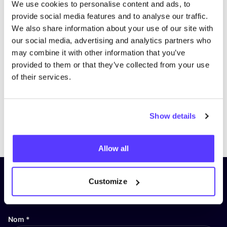
We use cookies to personalise content and ads, to
provide social media features and to analyse our traffic.
We also share information about your use of our site with
our social media, advertising and analytics partners who
may combine it with other information that you’ve
provided to them or that they’ve collected from your use
of their services.
Show details
Previous
Next
Allow all
Inscrivez-vous à notre lettre
Customize
d’information et restez informé !
Nom
*