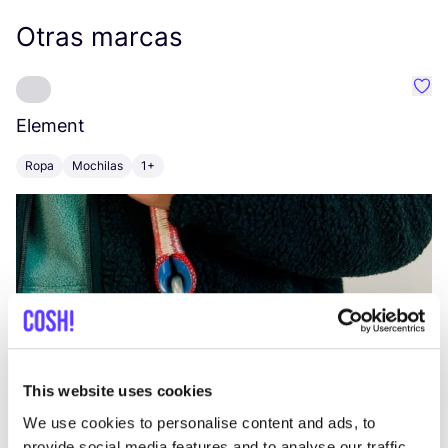
Otras marcas
Favo
Element
C
Ropa
Mochilas
1+
Z
This website uses cookies
We use cookies to personalise content and ads, to
provide social media features and to analyse our traffic.