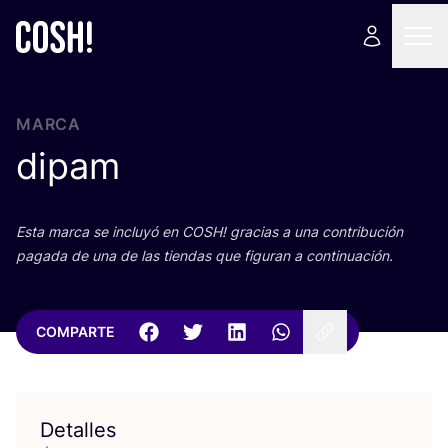
MARCA
dipam
Esta mar­ca se inclu­yó en
COSH
! gra­cias a una con­tri­bu­ción
paga­da de una de las tien­das que figu­ran a continuación.
COMPARTE
Detalles