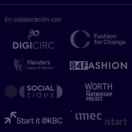
En cola­bo­ra­ción con