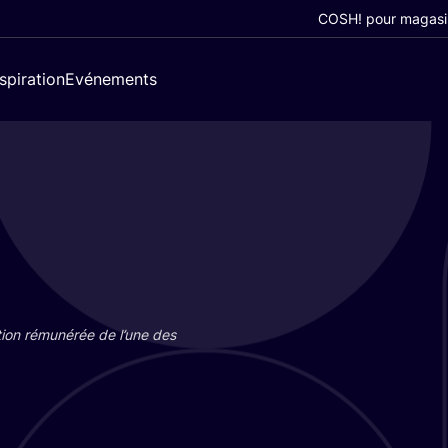
COSH! pour magasi
nspiration
Evénements
tion rému­né­rée de l’une des