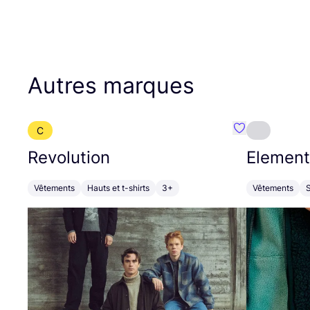
Autres marques
C
Préféré {nom}
Revolution
Element
Vêtements
Hauts et t-shirts
3+
Vêtements