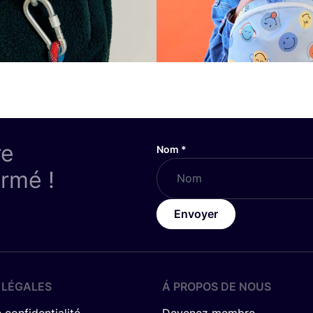
re
Nom
*
ormé !
Envoyer
 LÉGALES
Á PROPOS DE NOUS
 confidentialité
Devenez membre