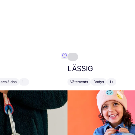
Préféré {nom}
LÄSSIG
Sacs à dos
1+
Vêtements
Bodys
1+