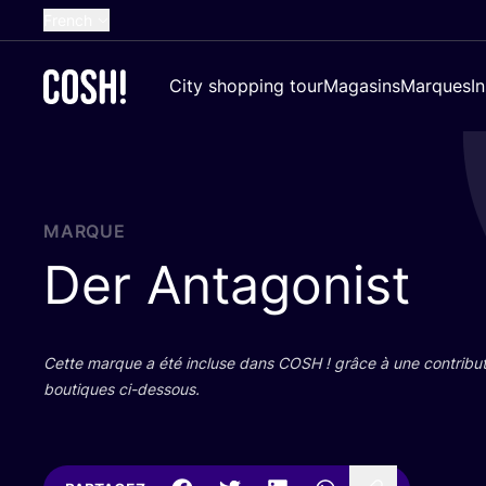
French
English
City shopping tour
Magasins
Marques
I
Dutch
Spanish
German
Croatian
MARQUE
Der Antagonist
Cette marque a été incluse dans
COSH
! grâce à une contri­bu­
bou­tiques ci-dessous.