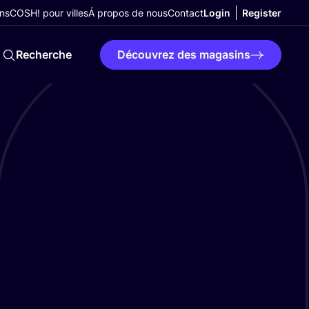
ns
COSH! pour villes
Á propos de nous
Contact
Login
Register
Recherche
Découvrez des magasins