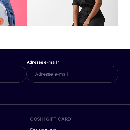
Adresse e-mail
*
COSH! GIFT CARD
For retailers