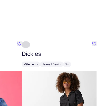
Préféré {nom}
Préféré
Dickies
Vêtements
Jeans / Denim
5+