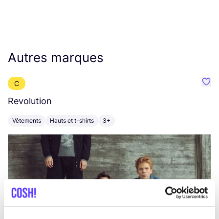
Autres marques
C
Préf
Revolution
E
Vêtements
Hauts et t-shirts
3+
V