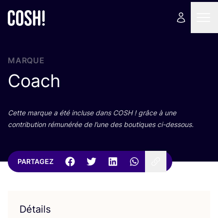
MARQUE
Coach
Cette marque a été incluse dans
COSH
! grâce à une
contri­bu­tion rému­né­rée de l’une des bou­tiques ci-dessous.
PARTAGEZ
Détails