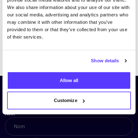
We also share information about your use of our site with
our social media, advertising and analytics partners who
may combine it with other information that you’ve
provided to them or that they’ve collected from your use
of their services.
Previous
Next
Show details
Allow all
Inscrivez-vous à notre lettre
d’information et restez informé !
Customize
Nom
*