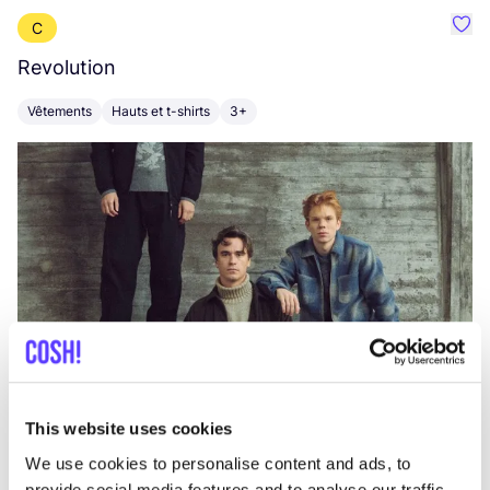
C
Préf
Revolution
E
Vêtements
Hauts et t-shirts
3+
V
This website uses cookies
We use cookies to personalise content and ads, to
provide social media features and to analyse our traffic.