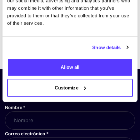
our social media, advertising and analytics partners who
may combine it with other information that you’ve
provided to them or that they’ve collected from your use
of their services.
Show details
Previous
Next
Allow all
¡Suscríbete a nuestro boletín
Customize
y mantente informado!
Nombre
*
Correo electrónico
*