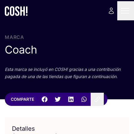
MARCA
Coach
Esta mar­ca se inclu­yó en
COSH
! gra­cias a una con­tri­bu­ción
paga­da de una de las tien­das que figu­ran a continuación.
COMPARTE
Detalles