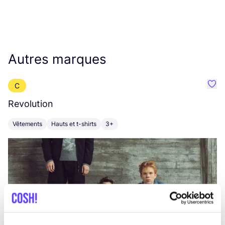
Autres marques
C
Préf
Revolution
E
Vêtements
Hauts et t-shirts
3+
V