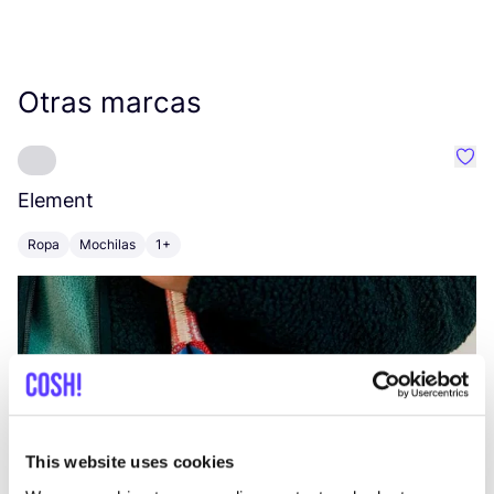
Otras marcas
Favo
Element
C
Ropa
Mochilas
1+
Z
This website uses cookies