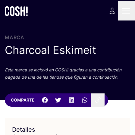
MARCA
Charcoal Eskimeit
Esta mar­ca se inclu­yó en
COSH
! gra­cias a una con­tri­bu­ción
paga­da de una de las tien­das que figu­ran a continuación.
COMPARTE
Detalles