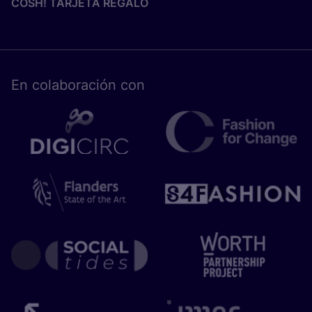
COSH! TARJETA REGALO
En cola­bo­ra­ción con