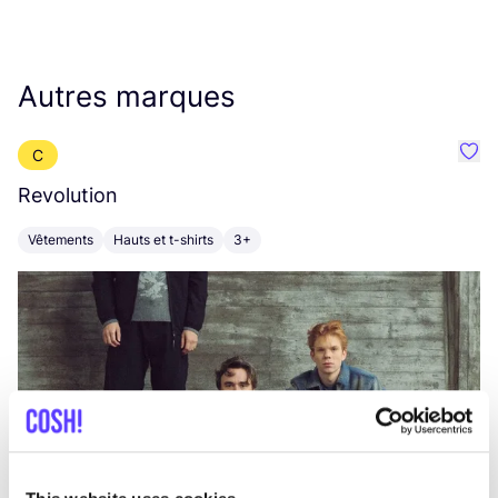
Autres marques
C
Préf
Revolution
E
Vêtements
Hauts et t-shirts
3+
V