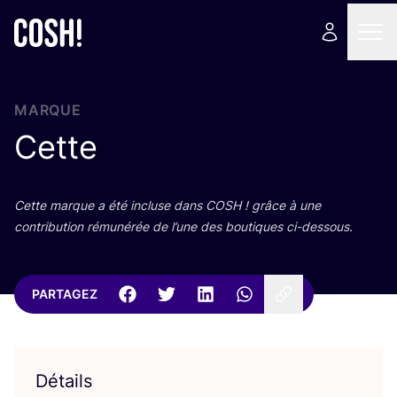
MARQUE
Cette
Cette marque a été incluse dans
COSH
! grâce à une
contri­bu­tion rému­né­rée de l’une des bou­tiques ci-dessous.
PARTAGEZ
Détails