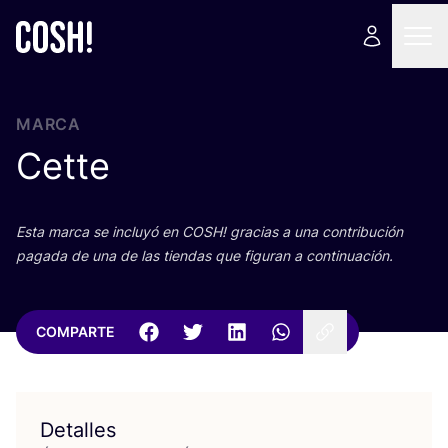
MARCA
Cette
Esta mar­ca se inclu­yó en
COSH
! gra­cias a una con­tri­bu­ción
paga­da de una de las tien­das que figu­ran a continuación.
COMPARTE
Detalles