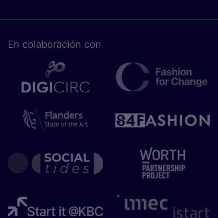
En cola­bo­ra­ción con