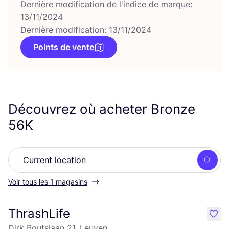
Dernière modification de l'indice de marque:
13/11/2024
Dernière modification: 13/11/2024
Points de vente
Découvrez où acheter Bronze
56
K
Rech
Voir tous les 1 magasins
ThrashLife
like
Dirk Boutslaan 21, Leuven