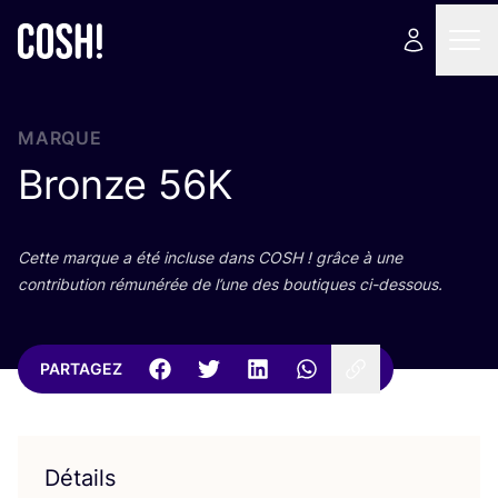
MARQUE
Bronze
56
K
Cette marque a été incluse dans
COSH
! grâce à une
contri­bu­tion rému­né­rée de l’une des bou­tiques ci-dessous.
PARTAGEZ
Détails