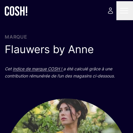
MARQUE
Flauwers by Anne
Cet
indice de marque
COSH
!
a été cal­cu­lé grâce à une
contri­bu­tion rému­né­rée de l’un des maga­sins ci-dessous.