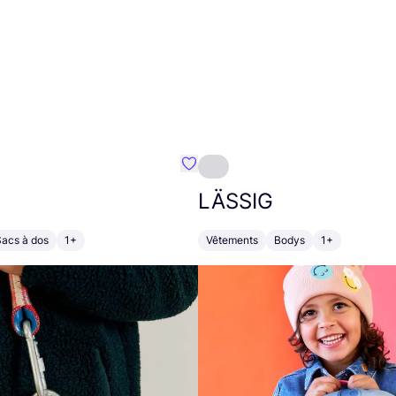
Préféré {nom}
LÄSSIG
Sacs à dos
1+
Vêtements
Bodys
1+