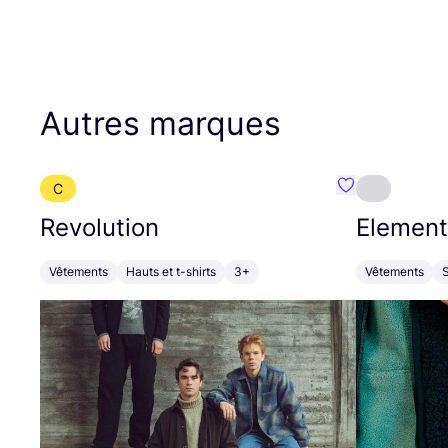
Autres marques
C
Préféré {nom}
Revolution
Element
Vêtements
Hauts et t-shirts
3+
Vêtements