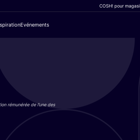
COSH! pour magasi
nspiration
Evénements
tion rému­né­rée de l’une des