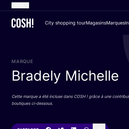
French
English
City shopping tour
Magasins
Marques
I
Dutch
Spanish
German
Croatian
MARQUE
Bradely Michelle
Cette marque a été incluse dans
COSH
! grâce à une contri­bu­
bou­tiques ci-dessous.