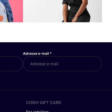
Adresse e-mail
*
COSH! GIFT CARD
For retailers