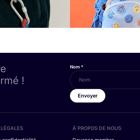
re
Nom
*
ormé !
Envoyer
 LÉGALES
Á PROPOS DE NOUS
 confidentialité
Devenez membre