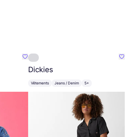
Préféré {nom}
Préféré
Dickies
Vêtements
Jeans / Denim
5+