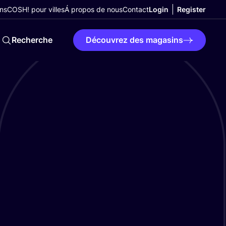
ns
COSH! pour villes
Á propos de nous
Contact
Login
Register
Recherche
Découvrez des magasins