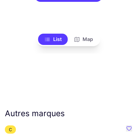
List
Map
Autres marques
C
Préf