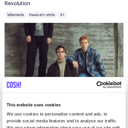
Revolution
E
Vêtements
Hauts et t-shirts
3+
V
This website uses cookies
We use cookies to personalise content and ads, to
provide social media features and to analyse our traffic.
We also share information about your use of our site with