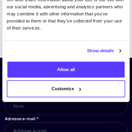
our social media, advertising and analytics partners who
may combine it with other information that you’ve
provided to them or that they’ve collected from your use
of their services.
Previous
Next
Show details
Allow all
Inscrivez-vous à notre lettre
d’information et restez informé !
Customize
Nom
*
Adresse e-mail
*