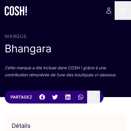
MARQUE
Bhangara
Cette marque a été incluse dans
COSH
! grâce à une
contri­bu­tion rému­né­rée de l’une des bou­tiques ci-dessous.
PARTAGEZ
Détails