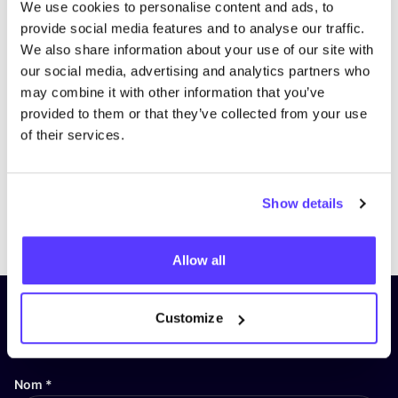
We use cookies to personalise content and ads, to
provide social media features and to analyse our traffic.
We also share information about your use of our site with
our social media, advertising and analytics partners who
may combine it with other information that you’ve
provided to them or that they’ve collected from your use
of their services.
Show details
Previous
Next
Allow all
Inscrivez-vous à notre lettre
Customize
d’information et restez informé !
Nom
*