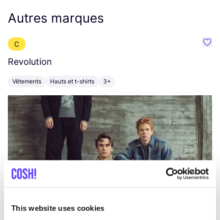
Autres marques
C
Préf
Revolution
E
Vêtements
Hauts et t-shirts
3+
V
This website uses cookies