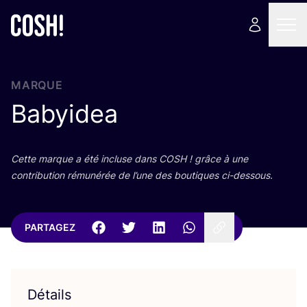
MARQUE
Babyidea
Cette marque a été incluse dans
COSH
! grâce à une
contri­bu­tion rému­né­rée de l’une des bou­tiques ci-dessous.
PARTAGEZ
Détails