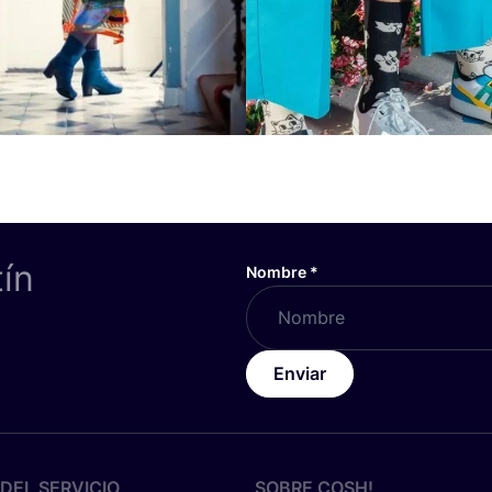
tín
Nombre
*
Enviar
DEL SERVICIO
SOBRE
COSH
!