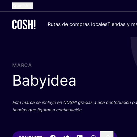
Spanish
English
Rutas de compras locales
Tiendas y ma
Dutch
French
German
Croatian
MARCA
Babyidea
Esta mar­ca se inclu­yó en
COSH
! gra­cias a una con­tri­bu­ción 
tien­das que figu­ran a continuación.