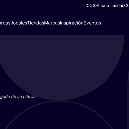
COSH! para tiendas
CO
rcas locales
Tiendas
Marcas
Inspiración
Eventos
paga­da de una de las