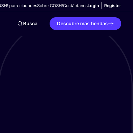
SH! para ciudades
Sobre COSH!
Contáctanos
Login
Register
Busca
Descubre más tiendas