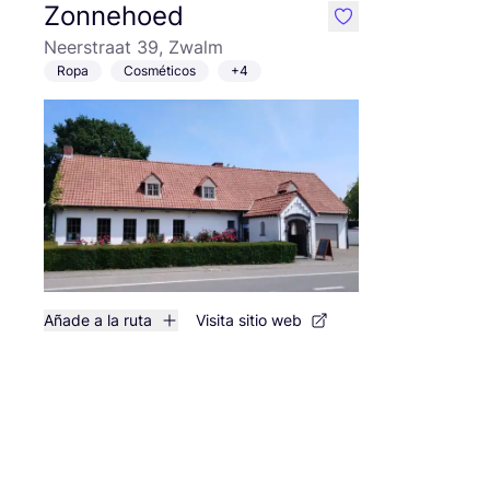
Zonnehoed
like
Neerstraat 39, Zwalm
Ropa
Cosméticos
+4
Añade a la ruta
Visita sitio web