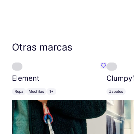
Otras marcas
Favoritos {no
Element
Clumpy’
Ropa
Mochilas
1+
Zapatos