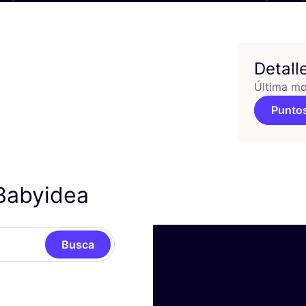
Detall
Última mo
Puntos
Babyidea
Busca