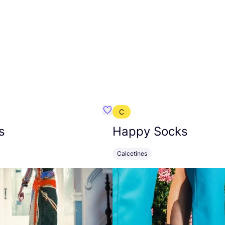
C
mbre}
Favoritos {nombre}
s
Happy Socks
Calcetines