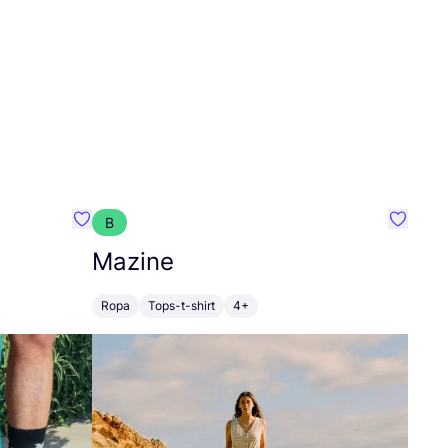
B
Favoritos {nombre}
Favorit
Mazine
Ropa
Tops-t-shirt
4+