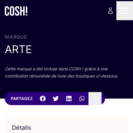
MARQUE
ARTE
Cette marque a été incluse dans
COSH
! grâce à une
contri­bu­tion rému­né­rée de l’une des bou­tiques ci-dessous.
PARTAGEZ
Détails