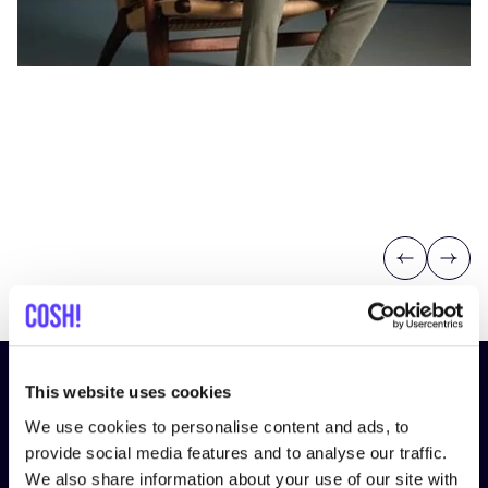
Previous
Next
Inscrivez-vous à notre lettre
This website uses cookies
d’information et restez informé !
We use cookies to personalise content and ads, to
provide social media features and to analyse our traffic.
Nom
*
We also share information about your use of our site with