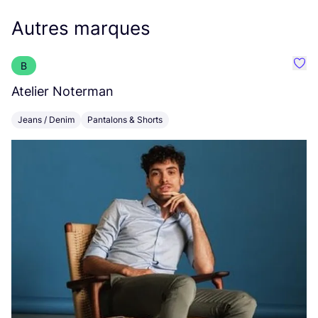
Autres marques
B
Préf
Atelier Noterman
M
Jeans / Denim
Pantalons & Shorts
V