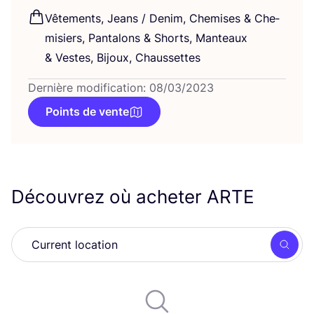
Vête­ments, Jeans / Denim, Che­mises
&
Che­
mi­siers, Pan­ta­lons
&
Shorts, Man­teaux
&
Vestes, Bijoux, Chaussettes
Dernière modification: 08/03/2023
Points de vente
Découvrez où acheter
ARTE
Rech