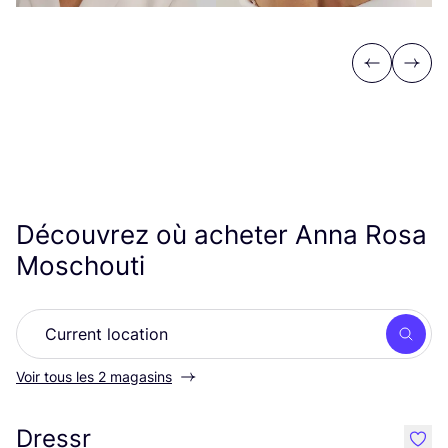
Previous
Next
Découvrez où acheter Anna Rosa
Moschouti
Rech
Voir tous les 2 magasins
Dressr