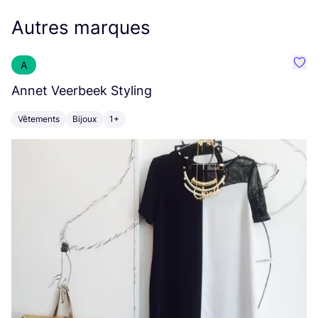
Autres marques
A
Préf
Annet Veerbeek Styling
T
Vêtements
Bijoux
1+
V