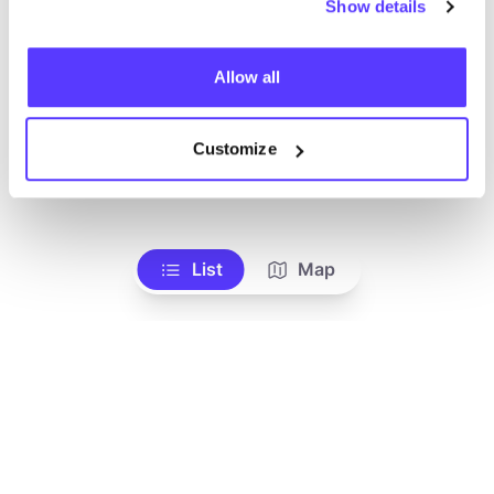
Show details
Allow all
Customize
Ajouter à l'itinéraire
Visiter la boutique en ligne
List
Map