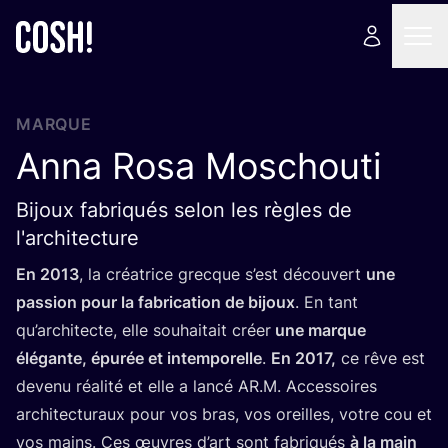
MARQUE
Anna Rosa Moschouti
Bijoux fabriqués selon les règles de
l'architecture
En
2013
, la créa­trice grecque s’est décou­vert
une
pas­sion pour la fabri­ca­tion de bijoux
. En tant
qu’ar­chi­tecte, elle sou­hai­tait créer
une marque
élé­gante, épu­rée et intem­po­relle
.
En
2017
,
ce rêve est
deve­nu réa­li­té et elle a lan­cé
AR
.M. Acces­soires
archi­tec­tu­raux pour vos bras, vos oreilles, votre cou et
vos mains. Ces œuvres d’art sont fabri­qués
à la main