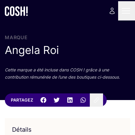
MARQUE
Angela Roi
Cette marque a été incluse dans
COSH
! grâce à une
contri­bu­tion rému­né­rée de l’une des bou­tiques ci-dessous.
PARTAGEZ
Détails