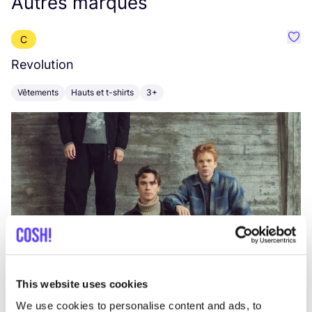
Autres marques
C
Préf
Revolution
E
Vêtements
Hauts et t-shirts
3+
V
This website uses cookies
We use cookies to personalise content and ads, to