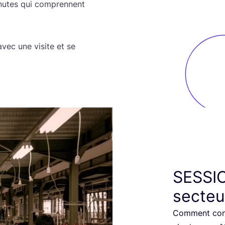
utes qui com­prennent
avec une visite et se
SESSI
secteu
Com­ment cons