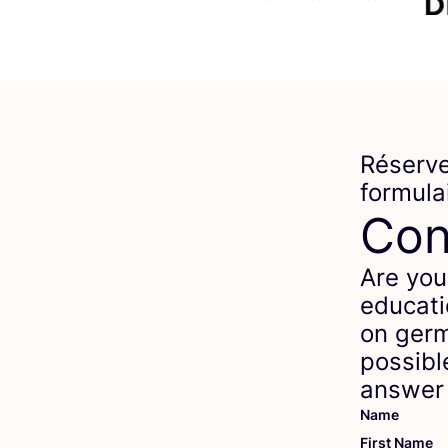
Réserve
formula
Con
Are you
educati
on germ
possibl
answer 
Name
First Name