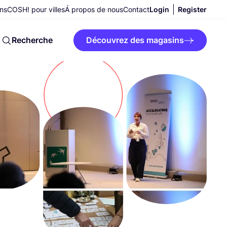
ns
COSH! pour villes
Á propos de nous
Contact
Login
Register
Recherche
Découvrez des magasins