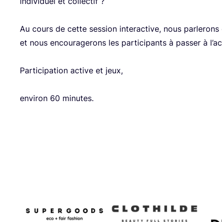
indi­vi­duel et col­lec­tif ?
Au cours de cette ses­sion inter­ac­tive, nous par­le­rons
et nous encou­ra­ge­rons les par­ti­ci­pants à pas­ser à l’ac
Par­ti­ci­pa­tion active et jeux,
envi­ron
60
minutes.