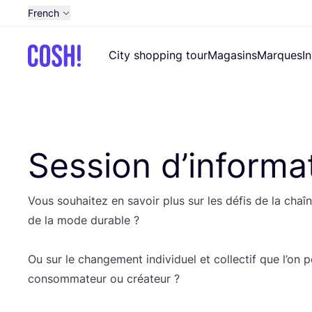
French
English
City shopping tour
Magasins
Marques
I
Dutch
Spanish
German
Croatian
Session d’informa
Vous sou­hai­tez en savoir plus sur les défis de la chaîne
de la mode durable ?
Ou sur le chan­ge­ment indi­vi­duel et col­lec­tif que l’on p
consom­ma­teur ou créa­teur ?