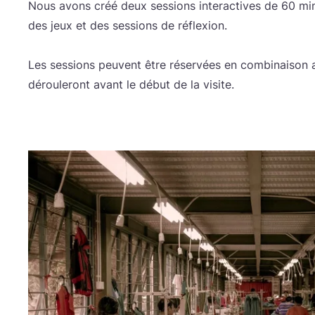
Nous avons créé deux ses­sions inter­ac­tives de
60
min
des jeux et des ses­sions de réflexion.
Les ses­sions peuvent être réser­vées en com­bi­nai­son 
dérou­le­ront avant le début de la visite.