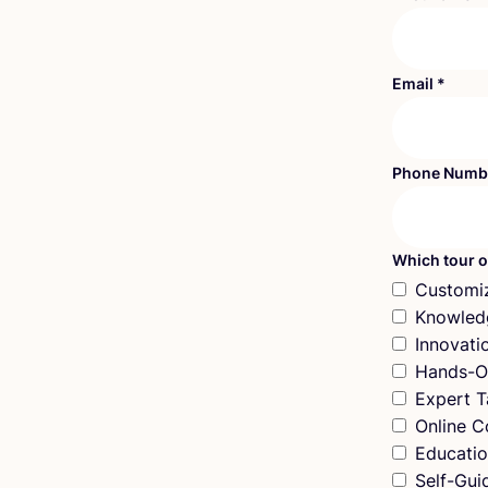
Email
*
Phone Numb
Which tour o
Customi
Knowled
Innovat
Hands-O
Expert T
Online C
Educatio
Self-Gui