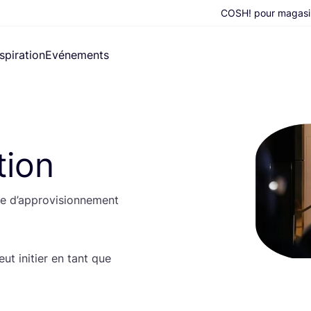
COSH! pour magasi
nspiration
Evénements
tion
 d’ap­pro­vi­sion­ne­ment
eut ini­tier en tant que