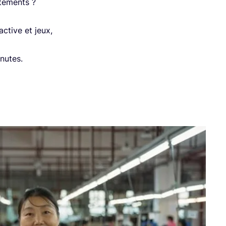
te­ments ?
n active et jeux,
nutes.