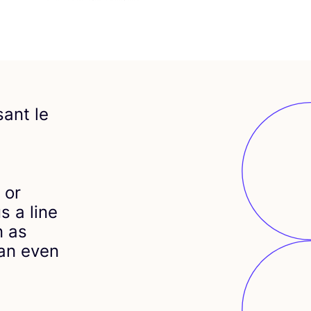
sant le
 or
s a line
n as
can even