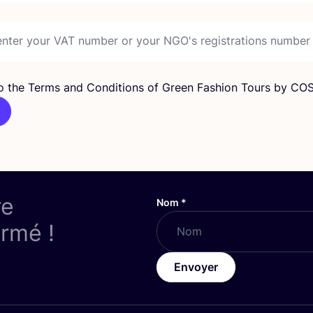
to the Terms and Conditions of Green Fashion Tours by CO
re
Nom
*
ormé !
Envoyer