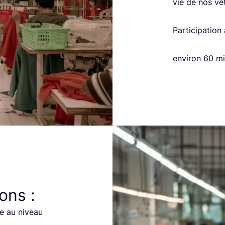
vie de nos vê
Par­ti­ci­pa­tio
envi­ron
60
mi
ons :
se au niveau