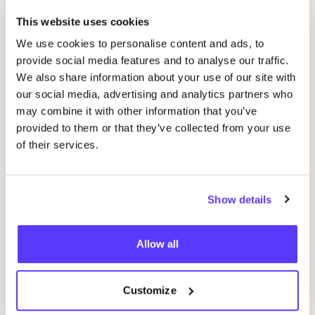
Événements liés
This website uses cookies
We use cookies to personalise content and ads, to
provide social media features and to analyse our traffic.
We also share information about your use of our site with
our social media, advertising and analytics partners who
may combine it with other information that you’ve
provided to them or that they’ve collected from your use
of their services.
06 AUG
06
Show details
Blooming Flowers Embroidery Workshop
Beg
Allow all
Eerste Jacob van Campenstraat 40, Amsterdam
E
Customize
De Steek
D