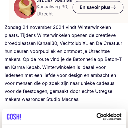
Studio Macnas
Kanaalweg 30,
En savoir plus
Utrecht
Zon­dag
24
novem­ber
2024
vindt Win­ter­win­ke­len
plaats. Tij­dens Win­ter­win­ke­len ope­nen de crea­tieve
broed­plaat­sen Kanaal
30
, Vecht­club
XL
en De Crea­tuur
hun deu­ren voor­pu­bliek en ont­moet je Utrechtse
makers. Op de route vind je de Beton­ne­rie op Beton‑T
en Kar­ma Kebab. Win­ter­win­ke­len is ideaal voor
iede­reen met een liefde voor desi­gn en ambacht en
voor men­sen die op zoek zijn naar unieke cadeaus
voor de feest­da­gen, gemaakt door echte Utregse
makers waa­ron­der Stu­dio Macnas.