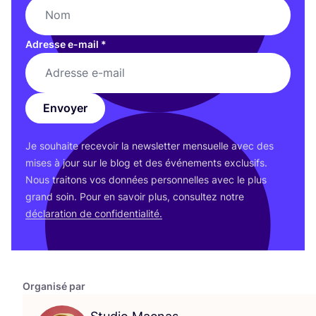
Adresse e-mail
*
Envoyer
Je sou­haite rece­voir la news­let­ter men­suelle avec des
mises à jour sur le blog et des évé­ne­ments exclu­sifs.
Nous trai­tons vos don­nées per­son­nelles avec le plus
grand soin. Pour en savoir plus, consul­tez notre
décla­ra­tion de confidentialité.
Organisé par