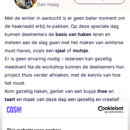
Den Haag
Met de win­ter in aan­tocht is er geen beter moment om
de haak­naald erbij te pak­ken. Op deze spe­ciale dag
kun­nen deel­ne­mers de
basis van haken
leren en
meteen aan de slag gaan met het maken van win­terse
must-haves, zoals een
sjaal
of
mutsje
.
Er is geen erva­ring nodig – iede­reen kan gezel­lig
mee­doen! Na de work­shop kun­nen de deel­ne­mers hun
pro­ject thuis ver­der afma­ken, met de ken­nis van hoe
het moet.
Kom gezel­lig haken, geniet van een kopje
thee
en
taart
en maak van deze dag een gezel­lig en crea­tief
moment!
This website uses cookies