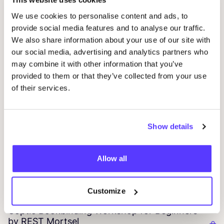
We use cookies to personalise content and ads, to
provide social media features and to analyse our traffic.
We also share information about your use of our site with
our social media, advertising and analytics partners who
may combine it with other information that you’ve
provided to them or that they’ve collected from your use
of their services.
Show details
05
Allow all
CÎ
07 AUG
Customize
I
Coptic Bookbinding Workshop for Beginners
by
REST
Mortsel