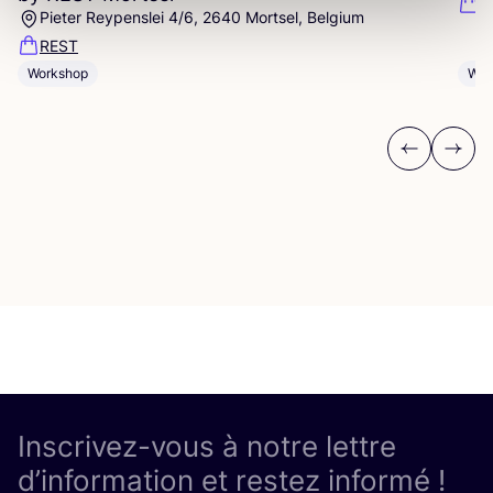
I
Pieter Reypenslei 4/6, 2640 Mortsel, Belgium
REST
Wor
Workshop
Previous
Next
Inscrivez-vous à notre lettre
d’information et restez informé !