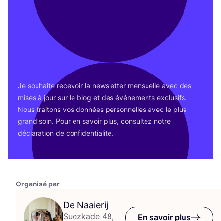
Adresse e-mail
*
Envoyer
Je sou­haite rece­voir la news­let­ter men­suelle avec des
mises à jour sur le blog et des évé­ne­ments exclu­sifs.
Nous trai­tons vos don­nées per­son­nelles avec le plus
grand soin. Pour en savoir plus, consul­tez notre
décla­ra­tion de confidentialité.
Organisé par
De Naaierij
Suezkade 48,
En savoir plus