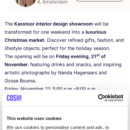
4, Amsterdam
The
Kass­toor inter­ior desi­gn sho­wroom
will be
trans­for­med for one wee­kend into a
luxu­rious
Christ­mas mar­ket.
Dis­co­ver refi­ned gifts, fashion, and
life­style objects, per­fect for the holi­day season.
st
The ope­ning will be on
Fri­day eve­ning,
21
of
Novem­ber
, fea­tu­ring drinks and snacks, and ins­pi­ring
artis­tic pho­to­graphs by Nan­da Hage­naars and
Gosse Bouma.
Fri­day, Novem­ber
21
:
5
:
00
p.m. –
8
:
00
p.m.
Satur­day, Novem­ber
22
:
10
:
00
a.m. –
5
:
00
p.m.
Sun­day, Novem­ber
23
:
12
:
00
p.m. –
5
:
00
p.m.
Come by, meet the makers, and be sur­pri­sed by gifts
This website uses cookies
with style and a story.
We use cookies to personalise content and ads, to