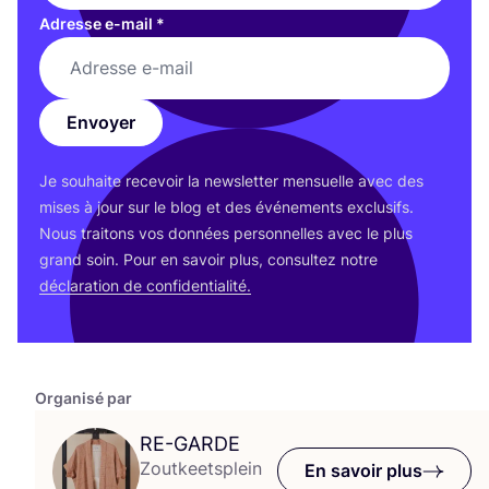
Adresse e-mail
*
Envoyer
Je sou­haite rece­voir la news­let­ter men­suelle avec des
mises à jour sur le blog et des évé­ne­ments exclu­sifs.
Nous trai­tons vos don­nées per­son­nelles avec le plus
grand soin. Pour en savoir plus, consul­tez notre
décla­ra­tion de confidentialité.
Organisé par
RE-GARDE
Zoutkeetsplein
En savoir plus