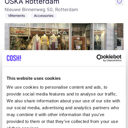
OSKA Rotterdam
like
Nieuwe Binnenweg 50, Rotterdam
Vêtements
Accessories
This website uses cookies
Ajouter à l'itinéraire
Visiter la boutique en ligne
We use cookies to personalise content and ads, to
provide social media features and to analyse our traffic.
The Swapshop Rotterdam Oude
We also share information about your use of our site with
like
our social media, advertising and analytics partners who
Binnenweg
may combine it with other information that you’ve
Oude Binnenweg 113, Rotterdam
provided to them or that they’ve collected from your use