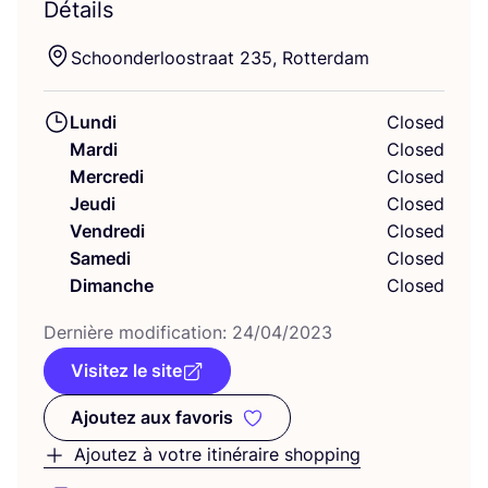
Détails
Schoon­der­loos­traat
235
, Rotterdam
Lundi
Closed
Mardi
Closed
Mercredi
Closed
Jeudi
Closed
Vendredi
Closed
Samedi
Closed
Dimanche
Closed
Der­nière modi­fi­ca­tion:
24
/
04
/
2023
Visitez le site
Ajoutez aux favoris
Ajoutez aux favoris
Ajoutez à votre itinéraire shopping