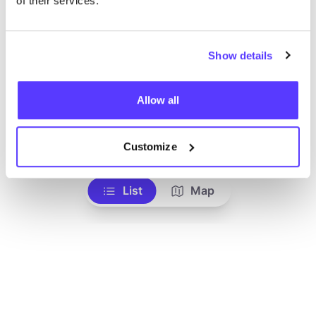
of their services.
Show details
Allow all
Ajouter à l'itinéraire
Visiter la boutique en ligne
Customize
List
Map