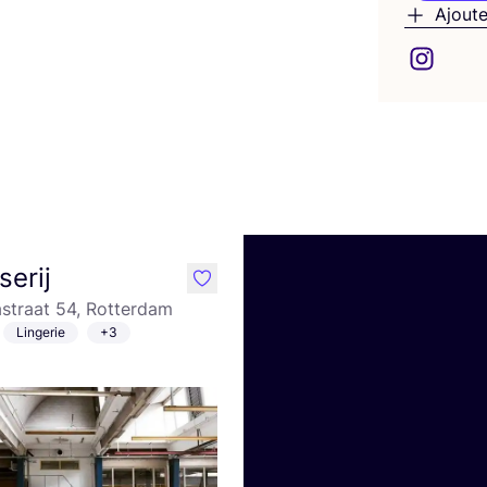
Ajoute
erij
like
straat 54, Rotterdam
Lingerie
+3