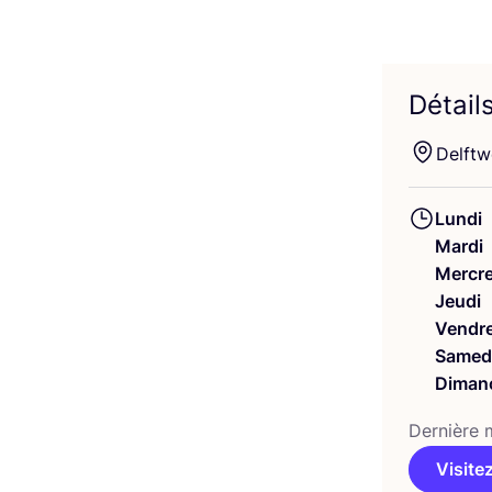
Détail
Delft­
Lundi
Mardi
Mercre
Jeudi
Vendre
Samed
Diman
Der­nière m
Visitez