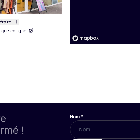
néraire
tique en ligne
re
Nom
*
ormé !