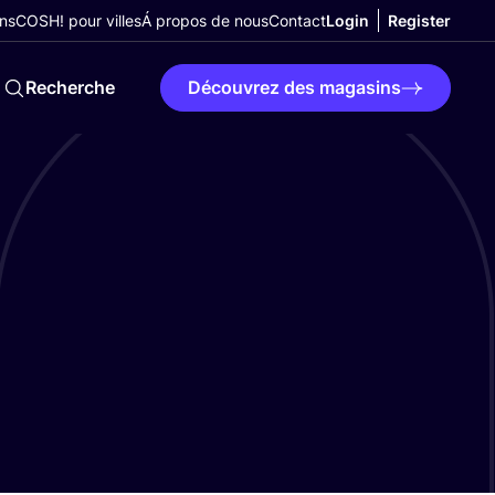
ns
COSH! pour villes
Á propos de nous
Contact
Login
Register
Recherche
Découvrez des magasins