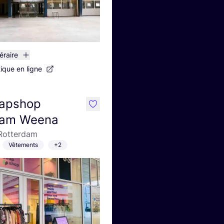
néraire
tique en ligne
apshop
like
dam Weena
Rotterdam
Vêtements
+2