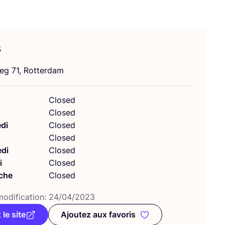
s
weg
71
, Rotterdam
Closed
Closed
di
Closed
Closed
di
Closed
i
Closed
che
Closed
odi­fi­ca­tion:
24
/
04
/
2023
 le site
Ajoutez aux favoris
Ajoutez aux favoris