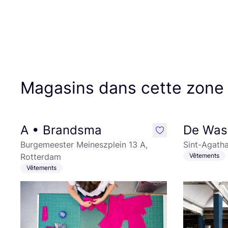
Magasins dans cette zone
A • Brandsma
De Wass
like
Burgemeester Meineszplein 13 A,
Sint-Agatha
Rotterdam
Vêtements
Vêtements