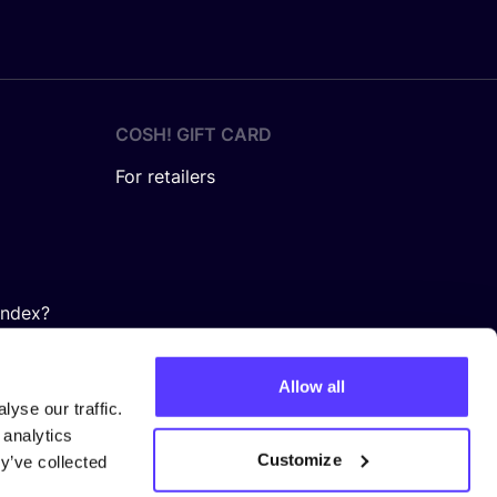
COSH! GIFT CARD
For retailers
Index?
Allow all
yse our traffic.
 analytics
Customize
y’ve collected