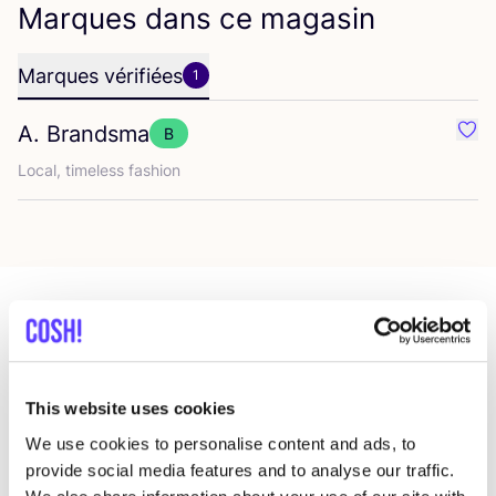
Marques dans ce magasin
Marques vérifiées
1
A. Brandsma
B
Préf
Local, time­less fashion
Magasins dans cette zone
This website uses cookies
Xzota
We use cookies to personalise content and ads, to
like
Nieuwe Binnenweg 304f, Rotterdam
provide social media features and to analyse our traffic.
Bijoux