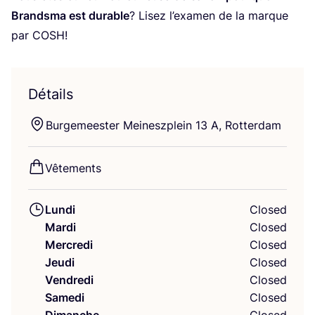
Brand­sma est durable
? Lisez l’examen de la marque
par
COSH
!
Détails
Bur­ge­mees­ter Mei­nesz­plein
13
A, Rotterdam
Vête­ments
Lundi
Closed
Mardi
Closed
Mercredi
Closed
Jeudi
Closed
Vendredi
Closed
Samedi
Closed