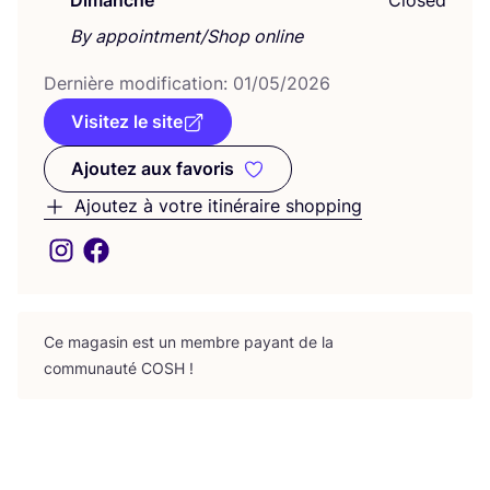
Dimanche
Closed
By appointment/Shop online
Der­nière modi­fi­ca­tion:
01
/
05
/
2026
Visitez le site
Ajoutez aux favoris
Ajoutez aux favoris
Ajoutez à votre itinéraire shopping
Ce maga­sin est un membre payant de la
com­mu­nau­té
COSH
!