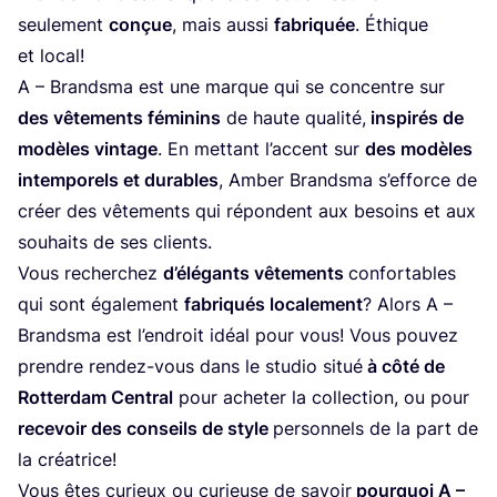
seule­ment
conçue
, mais aus­si
fabri­quée
. Éthique
et local!
A – Brand­sma est une marque qui se concentre sur
des vête­ments fémi­nins
de haute qua­li­té,
ins­pi­rés de
modèles vin­tage
. En met­tant l’ac­cent sur
des modèles
intem­po­rels et durables
, Amber Brand­sma s’ef­force de
créer des vête­ments qui répondent aux besoins et aux
sou­haits de ses clients.
Vous recher­chez
d’é­lé­gants vête­ments
confor­tables
qui sont éga­le­ment
fabri­qués loca­le­ment
? Alors A –
Brand­sma est l’en­droit idéal pour vous! Vous pou­vez
prendre ren­dez-vous dans le stu­dio situé
à côté de
Rot­ter­dam Cen­tral
pour ache­ter la col­lec­tion, ou pour
rece­voir des conseils de style
per­son­nels de la part de
la créatrice!
Vous êtes curieux ou curieuse de savoir
pour­quoi A –