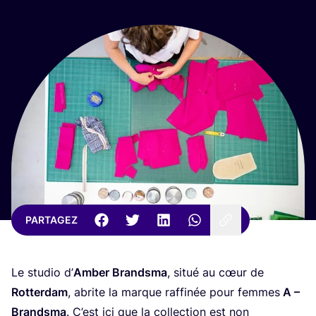
PARTAGEZ
Le stu­dio d’
Amber Brand­sma
, situé au cœur de
Rot­ter­dam
, abrite la marque raf­fi­née pour femmes
A –
Brand­sma
. C’est ici que la col­lec­tion est non