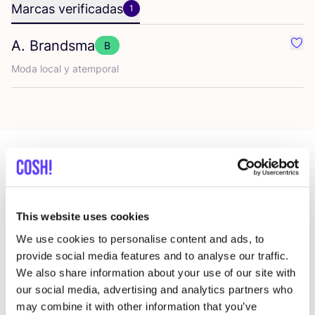
Marcas verificadas
1
A. Brandsma
B
Favo
Moda local y atemporal
Más tiendas en esa área
This website uses cookies
Xzota
We use cookies to personalise content and ads, to
like
provide social media features and to analyse our traffic.
Nieuwe Binnenweg 304f, Rotterdam
We also share information about your use of our site with
Joyería
our social media, advertising and analytics partners who
may combine it with other information that you’ve