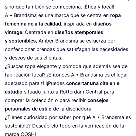
sino que tam­bién se con­fec­cio­na. ¡Éti­ca y local!
A • Brands­ma es una mar­ca que se cen­tra en
ropa
feme­ni­na de alta cali­dad
, ins­pi­ra­da en
dise­ños
vin­ta­ge
. Cen­tra­da en
dise­ños atem­po­ra­les
y sos­te­ni­bles
, Amber Brands­ma se esfuer­za por
con­fec­cio­nar pren­das que satis­fa­gan las nece­si­da­des
y deseos de sus clientas.
¿Bus­cas ropa ele­gan­te y cómo­da que ade­más sea de
fabri­ca­ción local? ¡Enton­ces A • Brands­ma es el lugar
ade­cua­do para ti !¡Pue­des
con­cer­tar una cita en el
estu­dio
situa­do jun­to a Rot­ter­dam Cen­tral para
com­prar la colec­ción o para reci­bir
con­se­jos
per­so­na­les de esti­lo
de la diseñadora!
¿Tie­nes curio­si­dad por saber por qué A • Brands­ma es
sos­te­ni­ble? Des­cú­bre­lo todo en la veri­fi­ca­ción de la
mar­ca
COSH
!