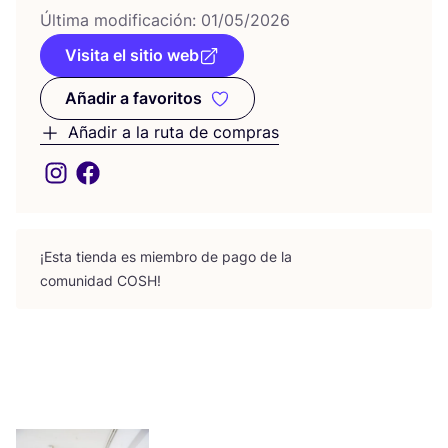
Últi­ma modi­fi­ca­ción:
01
/
05
/
2026
Visita el sitio web
Añadir a favoritos
Añadir a favoritos
Añadir a la ruta de compras
¡Esta tien­da es miem­bro de pago de la
comu­ni­dad
COSH
!