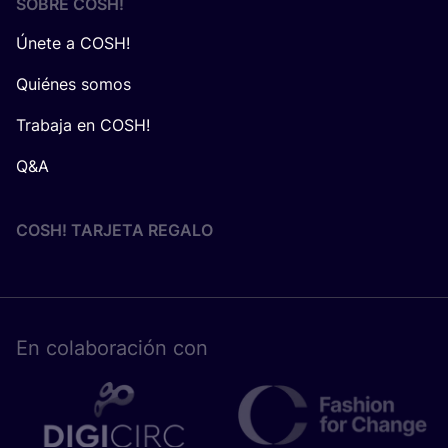
SOBRE
COSH
!
Únete a COSH!
Quiénes somos
Trabaja en COSH!
Q&A
COSH! TARJETA REGALO
En cola­bo­ra­ción con