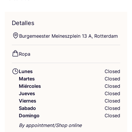
Detalles
Bur­ge­mees­ter Mei­nesz­plein
13
A, Rotterdam
Ropa
Lunes
Closed
Martes
Closed
Miércoles
Closed
Jueves
Closed
Viernes
Closed
Sabado
Closed
Domingo
Closed
By appointment/Shop online