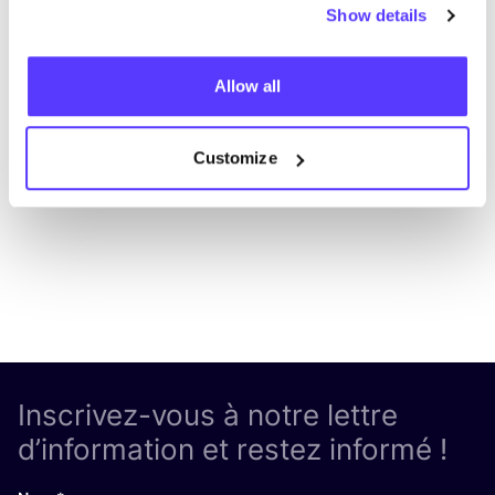
Show details
Ajouter à l'itinéraire
Visiter la boutique en ligne
Allow all
List
Map
Customize
Inscrivez-vous à notre lettre
d’information et restez informé !