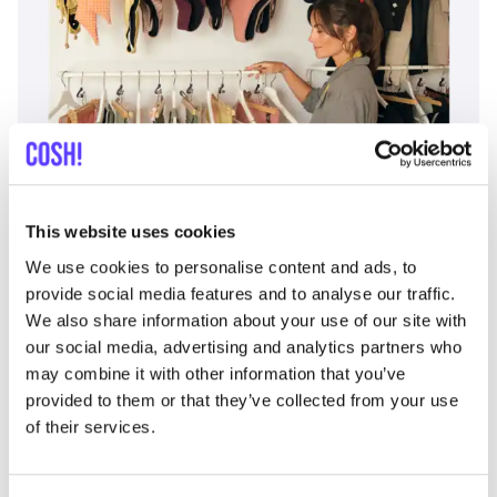
Ajouter à l'itinéraire
Visiter la boutique en ligne
This website uses cookies
Fashion Space
We use cookies to personalise content and ads, to
like
Avenida Francisco Andrade Fumero 1, Arona
provide social media features and to analyse our traffic.
Vêtements
We also share information about your use of our site with
our social media, advertising and analytics partners who
may combine it with other information that you’ve
provided to them or that they’ve collected from your use
of their services.