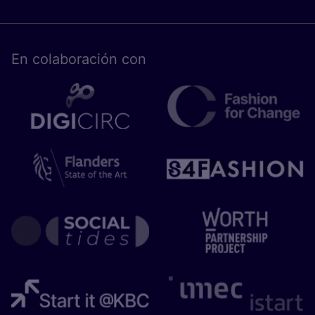
En cola­bo­ra­ción con