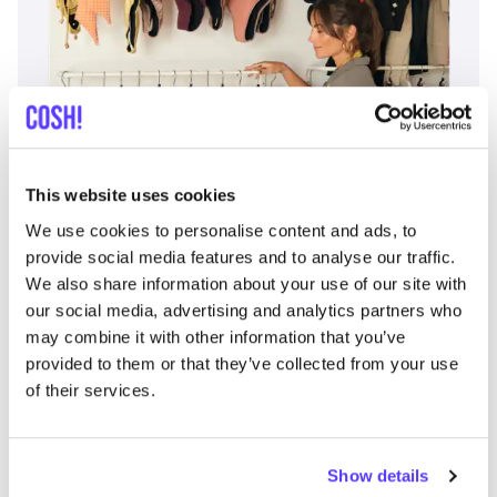
Añade a la ruta
Visita sitio web
This website uses cookies
We use cookies to personalise content and ads, to
Fashion Space
provide social media features and to analyse our traffic.
like
We also share information about your use of our site with
Avenida Francisco Andrade Fumero 1, Arona
our social media, advertising and analytics partners who
Ropa
may combine it with other information that you’ve
provided to them or that they’ve collected from your use
of their services.
Show details