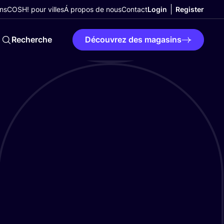
ns
COSH! pour villes
Á propos de nous
Contact
Login
Register
Recherche
Découvrez des magasins