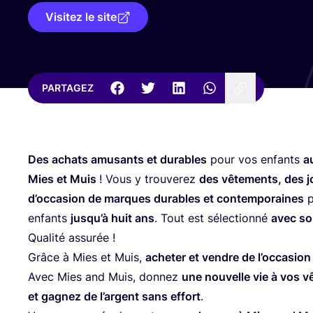
Visitez le site
PARTAGEZ
Des achats amu­sants et durables
pour vos enfants
a
Mies et Muis
! Vous y trou­ve­rez
des vête­ments, des 
d’oc­ca­sion de marques durables et contem­po­raines
p
enfants
jus­qu’à huit ans
. Tout est sélec­tion­né
avec so
Qua­li­té assurée !
Grâce à Mies et Muis,
ache­ter et vendre de l’oc­ca­sion
Avec Mies and Muis, don­nez
une nou­velle vie à vos v
et gagnez de l’argent sans effort
.