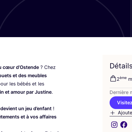
Détail
u cœur d’Os­tende
? Chez
jouets et des meubles
ème
2
m
our les bébés et les
in et amour par Jus­tine
.
Der­nière m
Visitez
 devient un jeu d’en­fant
!
Ajoute
ête­ments et à vos affaires