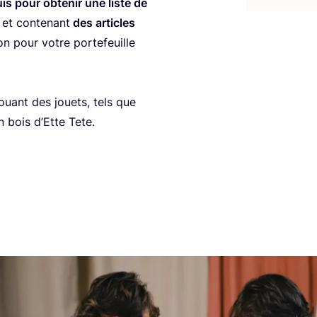
s pour obte­nir une liste de
 et conte­nant
des articles
on pour votre por­te­feuille
ouant des jouets, tels que
en bois d’Ette Tete.