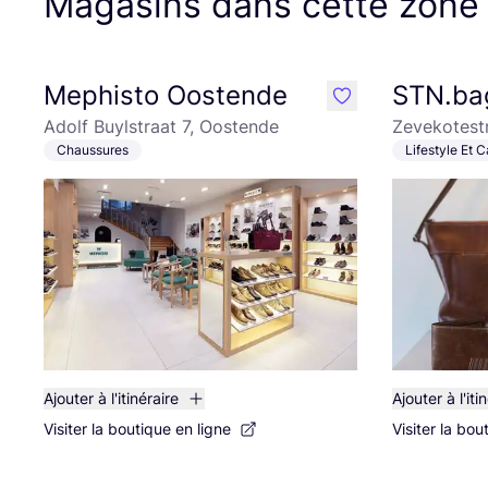
Magasins dans cette zone
Mephisto Oostende
STN.ba
like
Adolf Buylstraat 7, Oostende
Zevekotestr
Chaussures
Lifestyle Et 
Ajouter à l'itinéraire
Ajouter à l'iti
Visiter la boutique en ligne
Visiter la bou