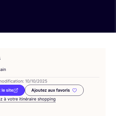
s
ain
odi­fi­ca­tion:
10
/
10
/
2025
 le site
Ajoutez aux favoris
Ajoutez aux favoris
z à votre itinéraire shopping