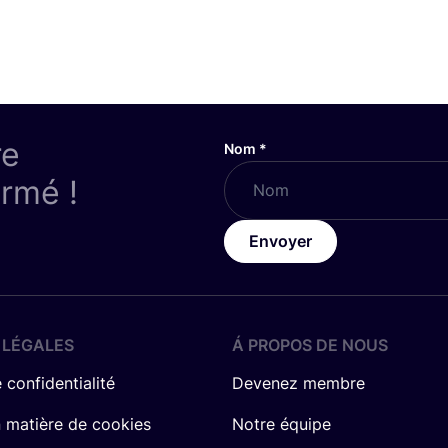
re
Nom
*
ormé !
Envoyer
 LÉGALES
Á PROPOS DE NOUS
 confidentialité
Devenez membre
n matière de cookies
Notre équipe