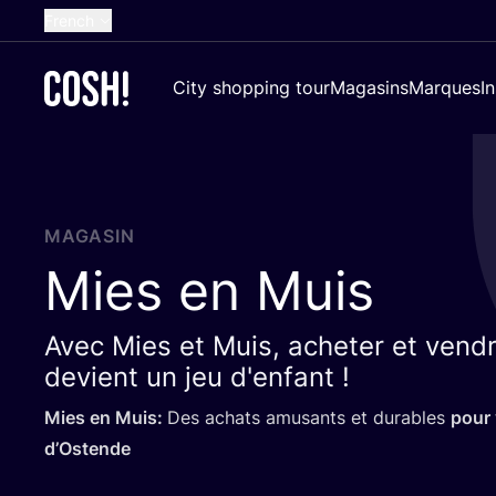
French
English
City shopping tour
Magasins
Marques
I
Dutch
Spanish
German
Croatian
MAGASIN
Mies en Muis
Avec Mies et Muis, acheter et vendr
devient un jeu d'enfant !
Mies en Muis:
Des achats amu­sants et durables
pour
d’Ostende