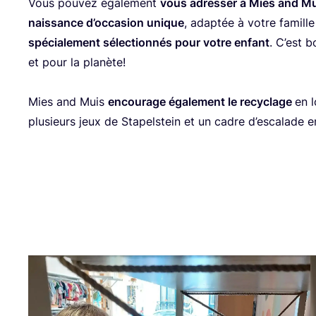
Vous pou­vez éga­le­ment
vous adres­ser à Mies and Mui
nais­sance d’oc­ca­sion unique
, adap­tée à votre famille
spé­cia­le­ment sélec­tion­nés pour votre enfant
. C’est b
et pour la planète!
Mies and Muis
encou­rage éga­le­ment le recy­clage
en l
plu­sieurs jeux de Sta­pel­stein et un cadre d’es­ca­lade 