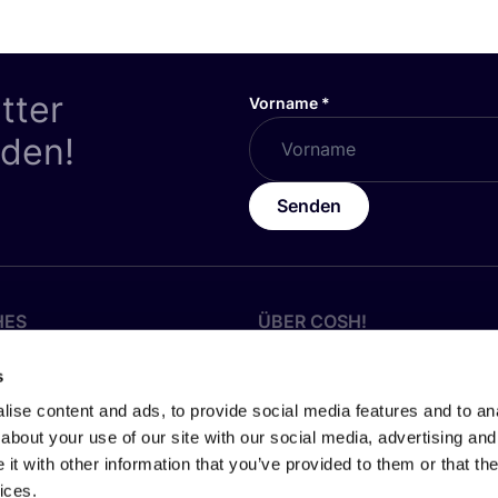
tter
Vorname
*
nden!
Senden
HES
ÜBER
COSH
!
z
Werde Partner:in
s
Über Uns
ise content and ads, to provide social media features and to anal
about your use of our site with our social media, advertising and
 Geschäftsbedingungen
Karrieren by COSH!
t with other information that you’ve provided to them or that the
ices.