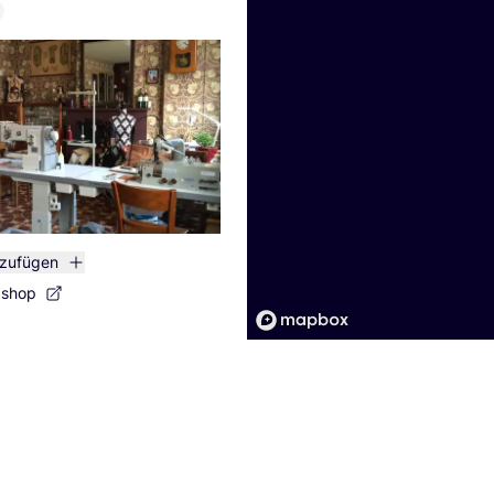
nzufügen
bshop