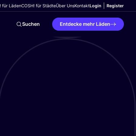
 für Läden
COSH! für Städte
Über Uns
Kontakt
Login
Register
Suchen
Entdecke mehr Läden