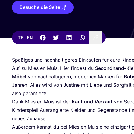
Besuche die Seite
TEILEN
Spa­ßi­ges und nach­hal­ti­ge­res Ein­kau­fen für eure Kin
Auf zu Mies en Muis! Hier fin­dest du
Second­hand-Kle
Möbel
von nach­hal­ti­ge­ren, moder­nen Mar­ken für
Baby
Jah­ren. Alles wird von Jus­ti­ne mit Lie­be und Sorg­falt a
also garantiert!
Dank Mies en Muis ist der
Kauf
und
Ver­kauf
von Seco
Kin­der­spiel! Aus­ran­gier­te Klei­der und Gegen­stän­de 
neu­es Zuhause.
Außer­dem kannst du bei Mies en Muis eine ein­zig­ar­ti­g