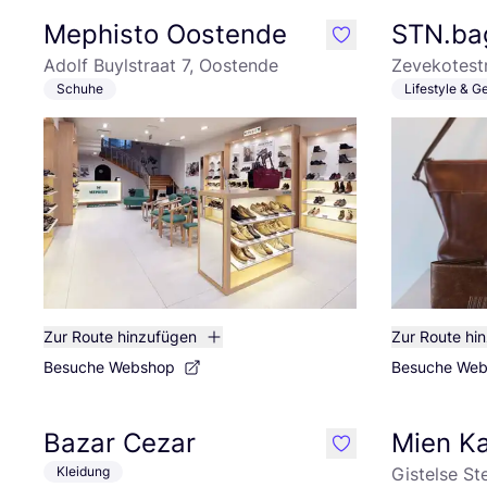
Mephisto Oostende
STN.ba
like
Adolf Buylstraat 7, Oostende
Zevekotestr
Schuhe
Lifestyle & 
Zur Route hinzufügen
Zur Route hi
Besuche Webshop
Besuche We
Bazar Cezar
Mien Ka
like
Kleidung
Gistelse S