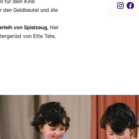
ell für dein Kind
ür den Geld­beu­tel und die
er­leih von Spiel­zeug
, hier
­ter­ge­rüst von Ette Tete.