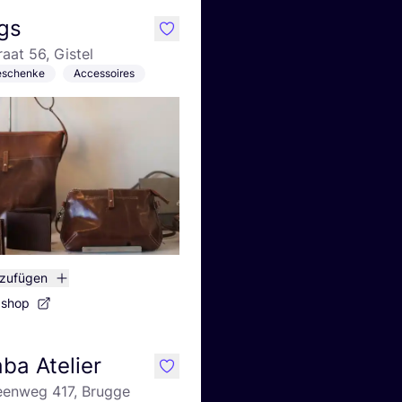
gs
like
aat 56, Gistel
Geschenke
Accessoires
nzufügen
bshop
ba Atelier
like
teenweg 417, Brugge