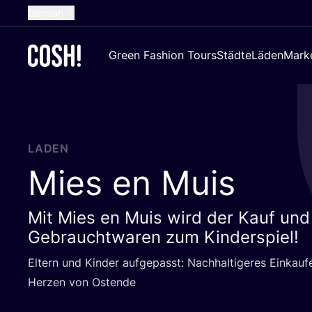
German
English
Green Fashion Tours
Städte
Läden
Mark
Dutch
French
Spanish
Croatian
LADEN
Mies en Muis
Mit Mies en Muis wird der Kauf und
Gebrauchtwaren zum Kinderspiel!
Eltern und Kin­der auf­ge­passt: Nach­hal­ti­ge­res Ein­ka
Her­zen von Ostende