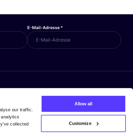
E-Mail-Adresse
*
Allow all
yse our traffic.
 analytics
Customize
y’ve collected