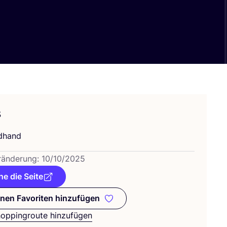
s
­hand
­än­de­rung:
10
/
10
/
2025
e die Seite
nen Favoriten hinzufügen
Zu meinen Favoriten hinzufügen
hoppingroute hinzufügen