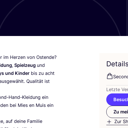
­der im Her­zen von Ost­ende?
Detail
i­dung
,
Spiel­zeug
und
s und Kin­der
bis zu acht
Second
us­ge­wählt. Qua­li­tät ist
Letz­te Ver
nd-Hand-Klei­dung ein
Besuch
fin­den bei Mies en Muis ein
Zu mei
e, auf dei­ne Fami­lie
Zur S