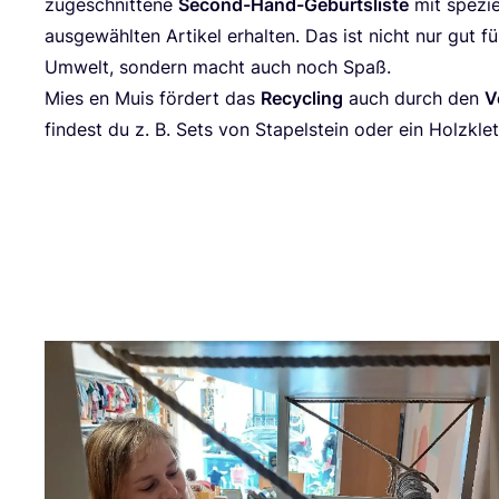
zuge­schnit­te­ne
Second-Hand-Geburts­lis­te
mit spe­zi­
aus­ge­wähl­ten Arti­kel erhal­ten. Das ist nicht nur gut f
Umwelt, son­dern macht auch noch Spaß.
Mies en Muis för­dert das
Recy­cling
auch durch den
V
fin­dest du z. B. Sets von Sta­pel­stein oder ein Holz­klet