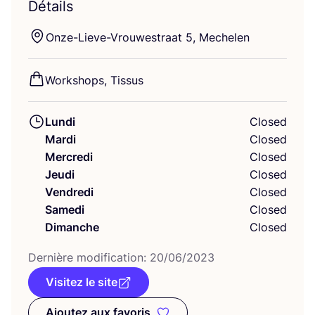
Détails
Onze-Lieve-Vrou­wes­traat
5
, Mechelen
Work­shops, Tissus
Lundi
Closed
Mardi
Closed
Mercredi
Closed
Jeudi
Closed
Vendredi
Closed
Samedi
Closed
Dimanche
Closed
Der­nière modi­fi­ca­tion:
20
/
06
/
2023
Visitez le site
Ajoutez aux favoris