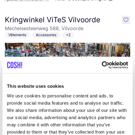
Kringwinkel ViTeS Vilvoorde
like
Mechelsesteenweg 588, Vilvoorde
Vêtements
Accessories
+2
This website uses cookies
We use cookies to personalise content and ads, to
provide social media features and to analyse our traffic.
Ajouter à l'itinéraire
Visiter la boutique en ligne
We also share information about your use of our site with
our social media, advertising and analytics partners who
Kibibi
may combine it with other information that you’ve
like
provided to them or that they’ve collected from your use
Bijoux
Accessories