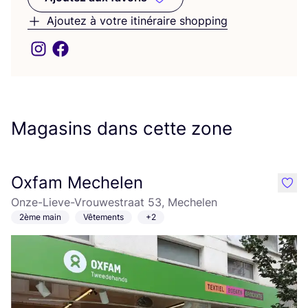
Ajoutez aux favoris
Ajoutez à votre itinéraire shopping
Magasins dans cette zone
Oxfam Mechelen
like
Onze-Lieve-Vrouwestraat 53, Mechelen
2ème main
Vêtements
+2